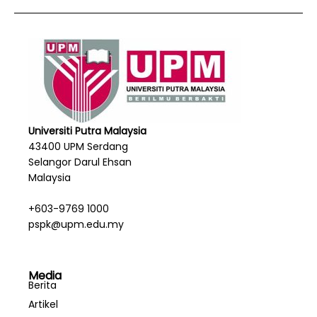
Universiti Putra Malaysia
43400 UPM Serdang
Selangor Darul Ehsan
Malaysia
+603-9769 1000
pspk@upm.edu.my
Media
Berita
Artikel