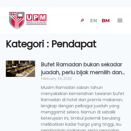
🔎
EN
BM
Kategori : Pendapat
Bufet Ramadan bukan sekadar
juadah, perlu bijak memilih dan
February 24, 2026
selamat menikmati
Musim Ramadan saban tahun
menyaksikan kemeriahan tawaran bufet
Ramadan di hotel dan premis makanan,
lengkap dengan pelbagai juadah yang
menggamit selera. Namun di sebalik
keterujaan ini, timbul polemik berulang
melibatkan kadar harga yang tinggi, isu
pembaziran makanan serta persoalan