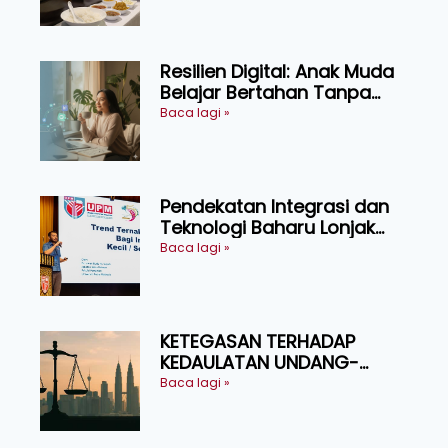
Resilien Digital: Anak Muda
Belajar Bertahan Tanpa
Perlu Menekan Diri
Baca lagi »
Pendekatan Integrasi dan
Teknologi Baharu Lonjak
Produktiviti Ternakan
Baca lagi »
Ruminan
KETEGASAN TERHADAP
KEDAULATAN UNDANG-
UNDANG ASAS KEPADA
Baca lagi »
KEADILAN DAN KEHARMONIAN