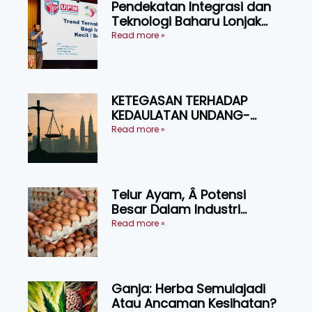
Pendekatan Integrasi dan
Teknologi Baharu Lonjak
Produktiviti Ternakan
Read more »
Ruminan
KETEGASAN TERHADAP
KEDAULATAN UNDANG-
UNDANG ASAS KEPADA
Read more »
KEADILAN DAN KEHARMONIAN
Telur Ayam, Â Potensi
Besar Dalam Industri
Makanan, Kosmetik dan
Read more »
Penyelidikan
Ganja: Herba Semulajadi
Atau Ancaman Kesihatan?