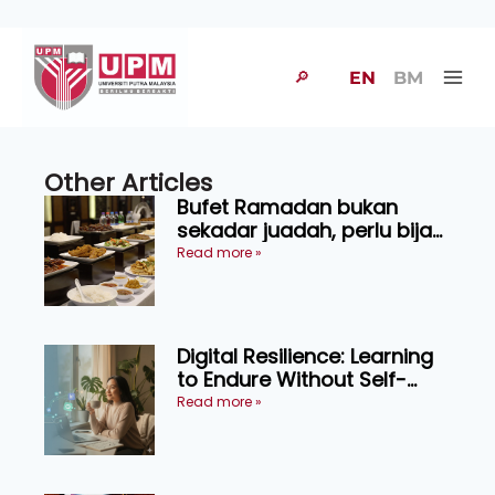
🔎
EN
BM
Other Articles
Bufet Ramadan bukan
sekadar juadah, perlu bijak
memilih dan selamat
Read more »
menikmati
Digital Resilience: Learning
to Endure Without Self-
Pressure
Read more »