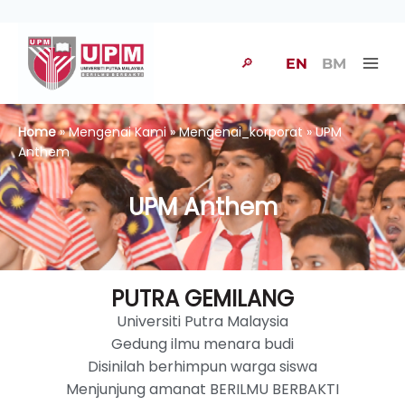
🔎
EN
BM
Home
» Mengenai Kami » Mengenai_korporat » UPM
Anthem
UPM Anthem
PUTRA GEMILANG
Universiti Putra Malaysia
Gedung ilmu menara budi
Disinilah berhimpun warga siswa
Menjunjung amanat BERILMU BERBAKTI