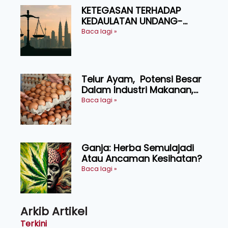
KETEGASAN TERHADAP
KEDAULATAN UNDANG-
UNDANG ASAS KEPADA
Baca lagi »
KEADILAN DAN KEHARMONIAN
Telur Ayam, Potensi Besar
Dalam Industri Makanan,
Kosmetik dan Penyelidikan
Baca lagi »
Ganja: Herba Semulajadi
Atau Ancaman Kesihatan?
Baca lagi »
Arkib Artikel
Terkini