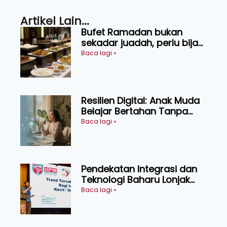
Artikel Lain...
Bufet Ramadan bukan
sekadar juadah, perlu bijak
memilih dan selamat
Baca lagi »
menikmati
Resilien Digital: Anak Muda
Belajar Bertahan Tanpa
Perlu Menekan Diri
Baca lagi »
Pendekatan Integrasi dan
Teknologi Baharu Lonjak
Produktiviti Ternakan
Baca lagi »
Ruminan