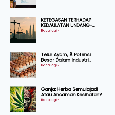
Ruminan
KETEGASAN TERHADAP
KEDAULATAN UNDANG-
UNDANG ASAS KEPADA
Baca lagi »
KEADILAN DAN KEHARMONIAN
Telur Ayam, Â Potensi
Besar Dalam Industri
Makanan, Kosmetik dan
Baca lagi »
Penyelidikan
Ganja: Herba Semulajadi
Atau Ancaman Kesihatan?
Baca lagi »