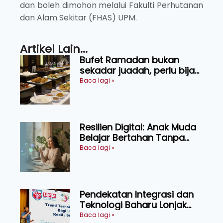
dan boleh dimohon melalui Fakulti Perhutanan
dan Alam Sekitar (FHAS) UPM.
Artikel Lain...
Bufet Ramadan bukan
sekadar juadah, perlu bijak
memilih dan selamat
Baca lagi »
menikmati
Resilien Digital: Anak Muda
Belajar Bertahan Tanpa
Perlu Menekan Diri
Baca lagi »
Pendekatan Integrasi dan
Teknologi Baharu Lonjak
Produktiviti Ternakan
Baca lagi »