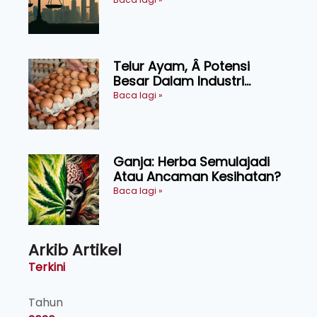
UNDANG ASAS KEPADA
KEADILAN DAN KEHARMONIAN
Telur Ayam, Â Potensi
Besar Dalam Industri
Makanan, Kosmetik dan
Baca lagi »
Penyelidikan
Ganja: Herba Semulajadi
Atau Ancaman Kesihatan?
Baca lagi »
Arkib Artikel
Terkini
Tahun