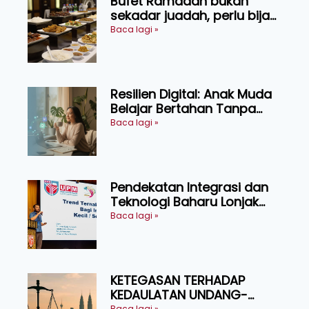
Bufet Ramadan bukan
sekadar juadah, perlu bijak
memilih dan selamat
Baca lagi »
menikmati
Resilien Digital: Anak Muda
Belajar Bertahan Tanpa
Perlu Menekan Diri
Baca lagi »
Pendekatan Integrasi dan
Teknologi Baharu Lonjak
Produktiviti Ternakan
Baca lagi »
Ruminan
KETEGASAN TERHADAP
KEDAULATAN UNDANG-
Baca lagi »