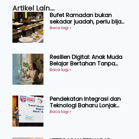
Artikel Lain...
Bufet Ramadan bukan
sekadar juadah, perlu bijak
memilih dan selamat
Baca lagi »
menikmati
Resilien Digital: Anak Muda
Belajar Bertahan Tanpa
Perlu Menekan Diri
Baca lagi »
Pendekatan Integrasi dan
Teknologi Baharu Lonjak
Produktiviti Ternakan
Baca lagi »
Ruminan