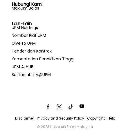
Hubungi Kami
Maklum Balas
Lain-Lain
UPM Holdings
Nombor Plat UPM
Give to UPM
Tender dan Kontrak
Kementerian Pendidikan Tinggi
UPM AI HUB
Sustainability@UPM
Disclaimer
Privacy and Security Policy
Copyright
Help
© 2023 Universiti Putra Malaysia