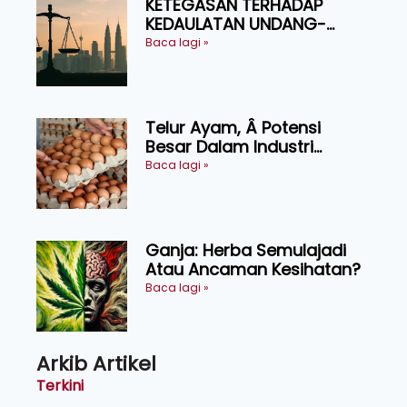
KETEGASAN TERHADAP
KEDAULATAN UNDANG-
UNDANG ASAS KEPADA
Baca lagi »
KEADILAN DAN KEHARMONIAN
Telur Ayam, Â Potensi
Besar Dalam Industri
Makanan, Kosmetik dan
Baca lagi »
Penyelidikan
Ganja: Herba Semulajadi
Atau Ancaman Kesihatan?
Baca lagi »
Arkib Artikel
Terkini