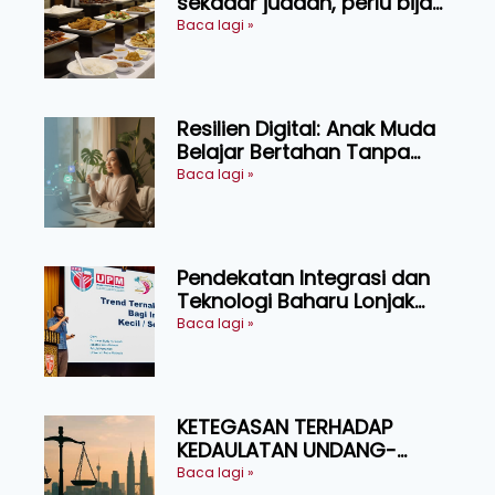
sekadar juadah, perlu bijak
memilih dan selamat
Baca lagi »
menikmati
Resilien Digital: Anak Muda
Belajar Bertahan Tanpa
Perlu Menekan Diri
Baca lagi »
Pendekatan Integrasi dan
Teknologi Baharu Lonjak
Produktiviti Ternakan
Baca lagi »
Ruminan
KETEGASAN TERHADAP
KEDAULATAN UNDANG-
UNDANG ASAS KEPADA
Baca lagi »