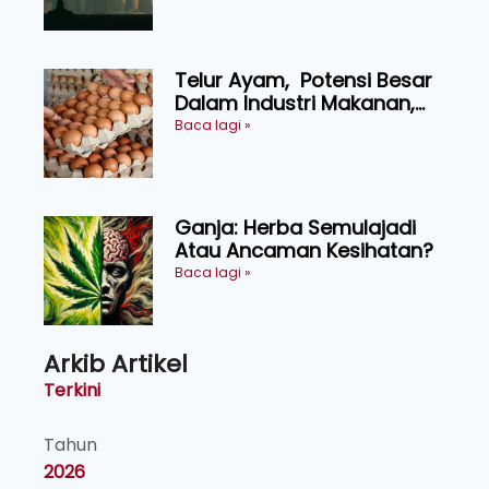
KEADILAN DAN KEHARMONIAN
Telur Ayam, Potensi Besar
Dalam Industri Makanan,
Kosmetik dan Penyelidikan
Baca lagi »
Ganja: Herba Semulajadi
Atau Ancaman Kesihatan?
Baca lagi »
Arkib Artikel
Terkini
Tahun
2026