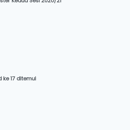
ter Kedua Sesi 2020/21
ke 17 ditemui