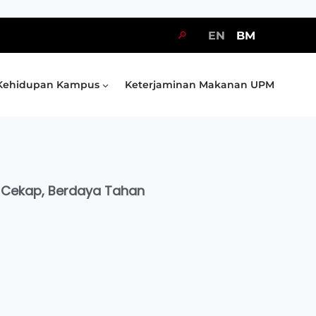
🔎
EN
BM
Kehidupan Kampus
Keterjaminan Makanan UPM
n Cekap, Berdaya Tahan