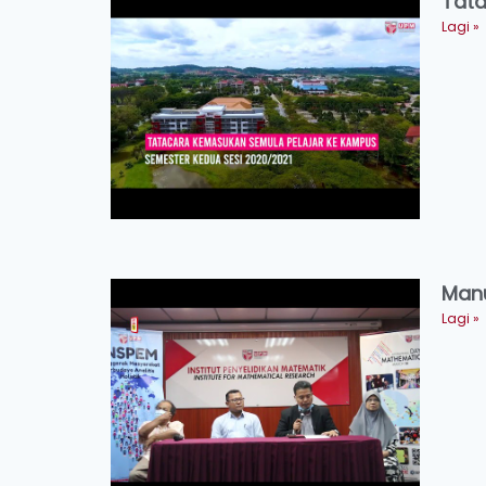
Tata
Lagi »
Manu
Lagi »