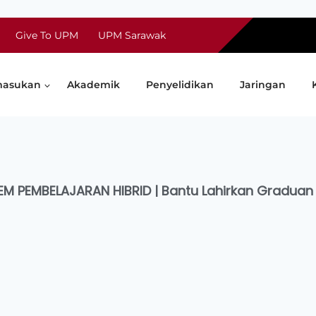
Give To UPM
UPM Sarawak
asukan
Akademik
Penyelidikan
Jaringan
EM PEMBELAJARAN HIBRID | Bantu Lahirkan Gradua