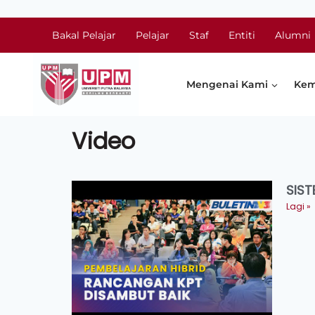
Bakal Pelajar
Pelajar
Staf
Entiti
Alumni
Mengenai Kami
Kem
Video
SIST
Lagi »