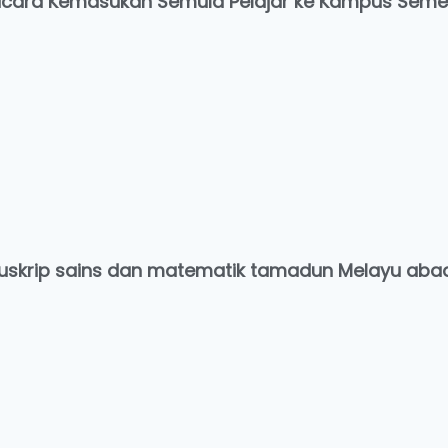
cara Kemasukan Semula Pelajar ke Kampus Semes
skrip sains dan matematik tamadun Melayu abad 