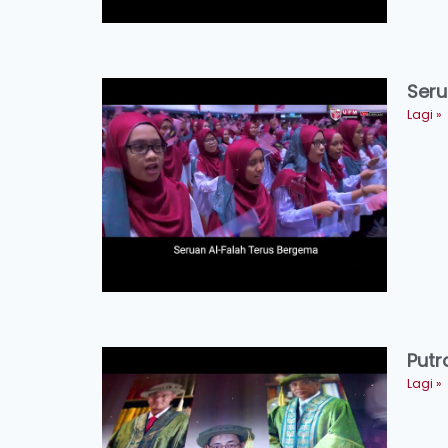
Seru
Lagi »
Putr
Lagi »