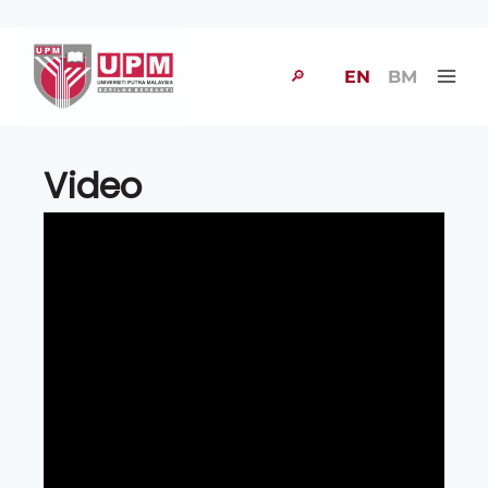
🔎
EN
BM
Video