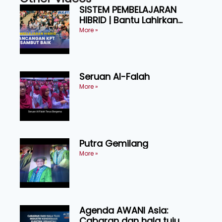
SISTEM PEMBELAJARAN
HIBRID | Bantu Lahirkan
Graduan Cekap, Berdaya
More »
Tahan
Seruan Al-Falah
More »
Putra Gemilang
More »
Agenda AWANI Asia:
Cabaran dan hala tuju