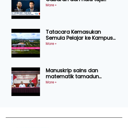
industri kenderaan elektrik
More »
serantau
Tatacara Kemasukan
Semula Pelajar ke Kampus
Semester Kedua Sesi
More »
2020/21
Manuskrip sains dan
matematik tamadun
Melayu abad ke 17 ditemui
More »