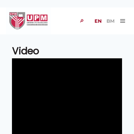
🔎
EN
BM
Video