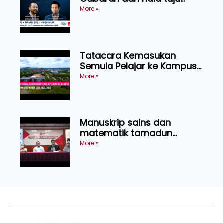
industri kenderaan elektrik
More »
serantau
Tatacara Kemasukan
Semula Pelajar ke Kampus
Semester Kedua Sesi
More »
2020/21
Manuskrip sains dan
matematik tamadun
Melayu abad ke 17 ditemui
More »