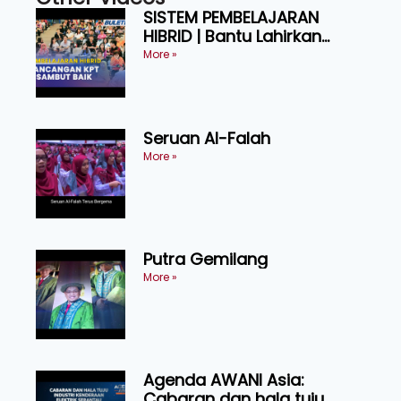
SISTEM PEMBELAJARAN
HIBRID | Bantu Lahirkan
Graduan Cekap, Berdaya
More »
Tahan
Seruan Al-Falah
More »
Putra Gemilang
More »
Agenda AWANI Asia:
Cabaran dan hala tuju