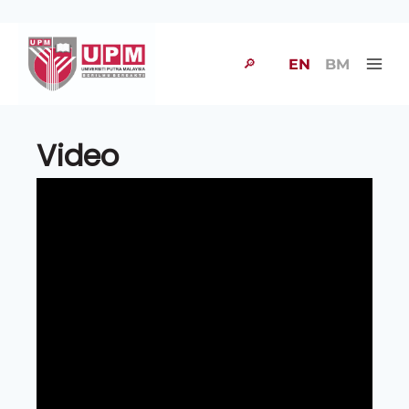
🔎
EN
BM
Video