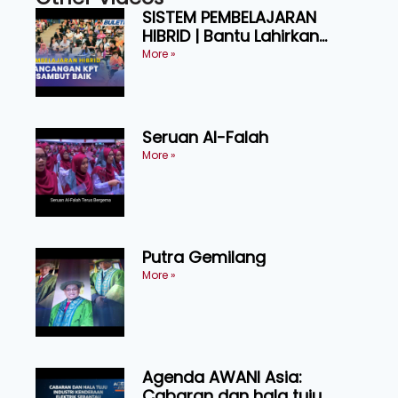
SISTEM PEMBELAJARAN
HIBRID | Bantu Lahirkan
Graduan Cekap, Berdaya
More »
Tahan
Seruan Al-Falah
More »
Putra Gemilang
More »
Agenda AWANI Asia:
Cabaran dan hala tuju