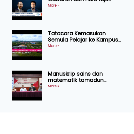
industri kenderaan elektrik
More »
serantau
Tatacara Kemasukan
Semula Pelajar ke Kampus
Semester Kedua Sesi
More »
2020/21
Manuskrip sains dan
matematik tamadun
Melayu abad ke 17 ditemui
More »