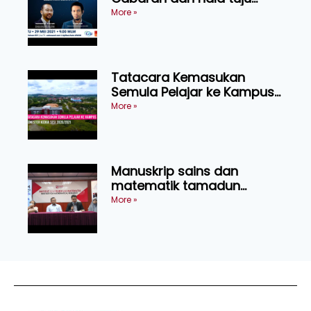
industri kenderaan elektrik
More »
serantau
Tatacara Kemasukan
Semula Pelajar ke Kampus
Semester Kedua Sesi
More »
2020/21
Manuskrip sains dan
matematik tamadun
Melayu abad ke 17 ditemui
More »