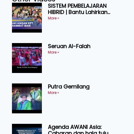
SISTEM PEMBELAJARAN
HIBRID | Bantu Lahirkan
Graduan Cekap, Berdaya
More »
Tahan
Seruan Al-Falah
More »
Putra Gemilang
More »
Agenda AWANI Asia:
Cabaran dan hala tuju