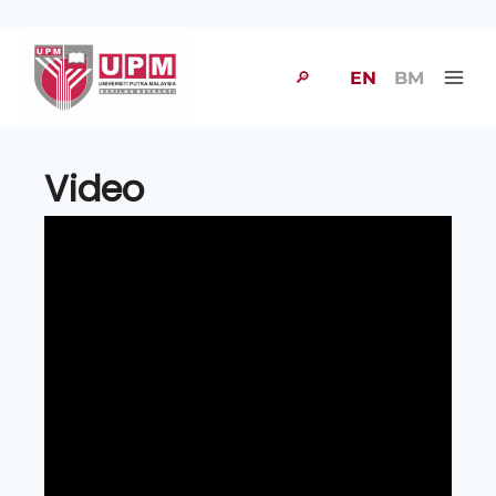
🔎
EN
BM
Video