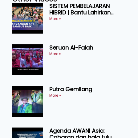
SISTEM PEMBELAJARAN
HIBRID | Bantu Lahirkan
Graduan Cekap, Berdaya
More »
Tahan
Seruan Al-Falah
More »
Putra Gemilang
More »
Agenda AWANI Asia:
Cabaran dan hala tuju