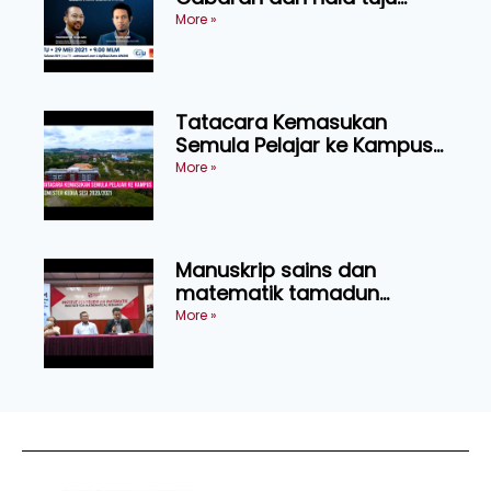
industri kenderaan elektrik
More »
serantau
Tatacara Kemasukan
Semula Pelajar ke Kampus
Semester Kedua Sesi
More »
2020/21
Manuskrip sains dan
matematik tamadun
Melayu abad ke 17 ditemui
More »