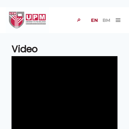
🔎
EN
BM
Video