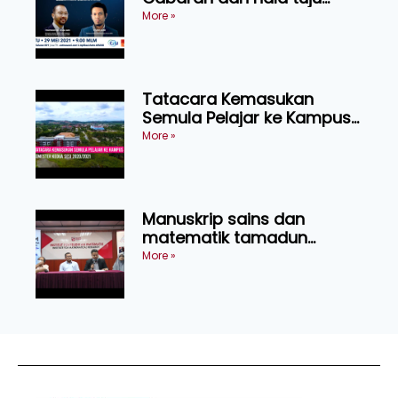
industri kenderaan elektrik
More »
serantau
Tatacara Kemasukan
Semula Pelajar ke Kampus
Semester Kedua Sesi
More »
2020/21
Manuskrip sains dan
matematik tamadun
Melayu abad ke 17 ditemui
More »