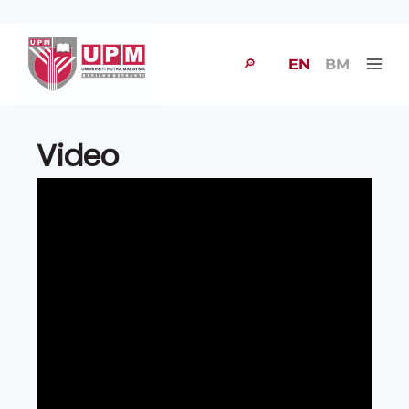
🔎
EN
BM
Video