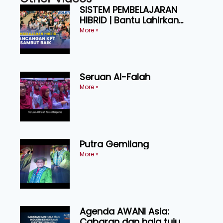
SISTEM PEMBELAJARAN
HIBRID | Bantu Lahirkan
Graduan Cekap, Berdaya
More »
Tahan
Seruan Al-Falah
More »
Putra Gemilang
More »
Agenda AWANI Asia:
Cabaran dan hala tuju