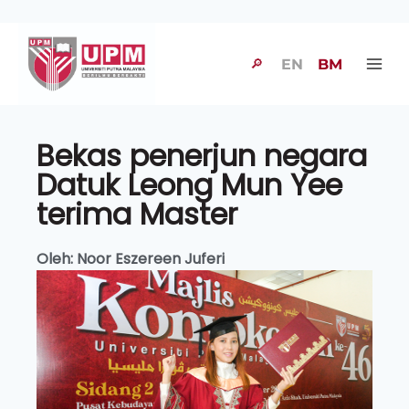
🔎
EN
BM
Bekas penerjun negara
Datuk Leong Mun Yee
terima Master
Oleh: Noor Eszereen Juferi