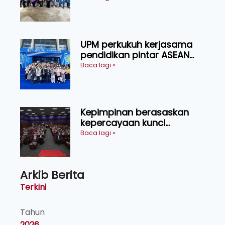
UPM perkukuh kerjasama
pendidikan pintar ASEAN
menerusi lawatan rasmi ke
Baca lagi »
China
Kepimpinan berasaskan
kepercayaan kunci
kecemerlangan institusi -
Baca lagi »
Naib Canselor UPM
Arkib Berita
Terkini
Tahun
2026