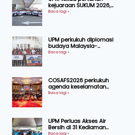
kejuaraan SUKUM 2026,
sasar 16 pingat emas
Baca lagi »
UPM perkukuh diplomasi
budaya Malaysia-
Indonesia melalui Narasi
Baca lagi »
Nusantara
COSAFS2026 perkukuh
agenda keselamatan
makanan, AgriHub pacu
Baca lagi »
transformasi pertanian
Sarawak
UPM Perluas Akses Air
Bersih di 31 Kediaman
Orang Asli Tasik Chini
Baca lagi »