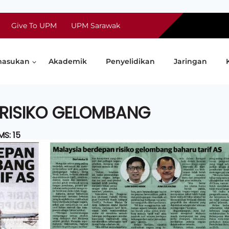
Give To UPM
UPM Sarawak
asukan
Akademik
Penyelidikan
Jaringan
 RISIKO GELOMBANG
S: 15