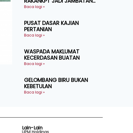
RAKANKPT JADI JAMBATAN
MAKLUMAT AKAR UMBI
Baca lagi »
PUSAT DASAR KAJIAN
PERTANIAN
Baca lagi »
WASPADA MAKLUMAT
KECERDASAN BUATAN
Baca lagi »
GELOMBANG BIRU BUKAN
KEBETULAN
Baca lagi »
Lain-Lain
UPM Holdings