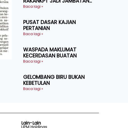
RAKANKPT JADI JAMBATAN
MAKLUMAT AKAR UMBI
Baca lagi »
PUSAT DASAR KAJIAN
PERTANIAN
Baca lagi »
WASPADA MAKLUMAT
KECERDASAN BUATAN
Baca lagi »
GELOMBANG BIRU BUKAN
KEBETULAN
Baca lagi »
Lain-Lain
UPM Holdings