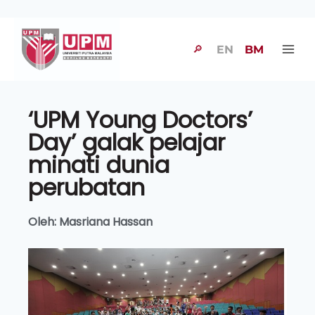
🔎
EN
BM
‘UPM Young Doctors’
Day’ galak pelajar
minati dunia
perubatan
Oleh: Masriana Hassan