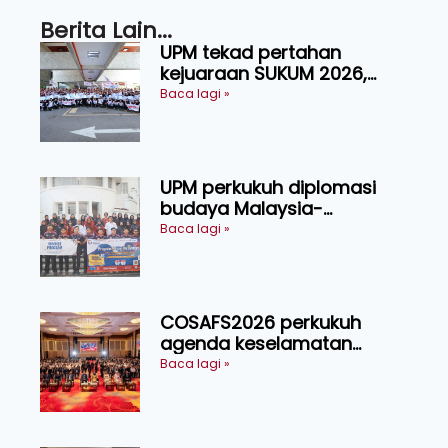
Berita Lain...
UPM tekad pertahan
kejuaraan SUKUM 2026,
sasar 16 pingat emas
Baca lagi »
UPM perkukuh diplomasi
budaya Malaysia-
Indonesia melalui Narasi
Baca lagi »
Nusantara
COSAFS2026 perkukuh
agenda keselamatan
makanan, AgriHub pacu
Baca lagi »
transformasi pertanian
Sarawak