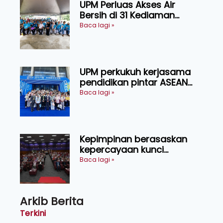
UPM Perluas Akses Air
Bersih di 31 Kediaman
Orang Asli Tasik Chini
Baca lagi »
UPM perkukuh kerjasama
pendidikan pintar ASEAN
menerusi lawatan rasmi ke
Baca lagi »
China
Kepimpinan berasaskan
kepercayaan kunci
kecemerlangan institusi -
Baca lagi »
Naib Canselor UPM
Arkib Berita
Terkini