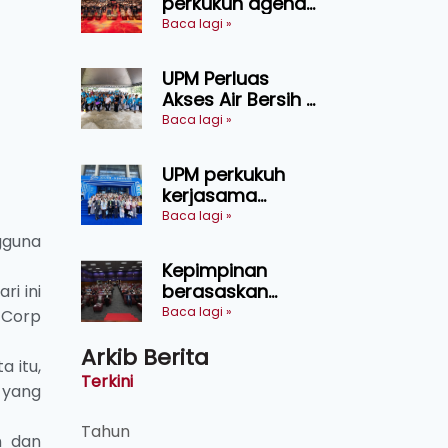
perkukuh agenda
keselamatan
Baca lagi »
makanan,
AgriHub pacu
UPM Perluas
transformasi
Akses Air Bersih di
pertanian
31 Kediaman
Baca lagi »
Sarawak
Orang Asli Tasik
Chini
UPM perkukuh
kerjasama
pendidikan pintar
Baca lagi »
ASEAN menerusi
gguna
lawatan rasmi ke
Kepimpinan
China
berasaskan
i ini
kepercayaan
Baca lagi »
 Corp
kunci
Arkib Berita
kecemerlangan
a itu,
institusi - Naib
Terkini
 yang
Canselor UPM
Tahun
n dan