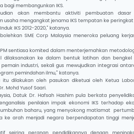
ia bagi membangunkan IKS.
emudian akan membantu aktiviti pembuatan dasar
am usaha mengangkat jenama IKS tempatan ke peringkat
Induk IKS 2012-2020," katanya.
mbolehkan SME Corp Malaysia meneroka peluang kerj
n, UPM sentiasa komited dalam menterjemahkan metodolog
al dilaksanakan ke dalam bentuk latihan dan bengkel
pemain industri, sekali gus mewujudkan integrasi antara
ogram pemindahan ilmu," katanya.
u dilakukan oleh pasukan diketuai oleh Ketua Labor
r. Mohd Yusof Saari.
ysia, Datuk Dr. Hafsah Hashim pula berkata penyelidika
analisis penilaian impak ekonomi IKS terhadap ek
rtumbuhan baharu, yang menyokong matlamat pertum
ia ke arah menjadi negara berpendapatan tinggi menj
atif seiring peranan pendidikannya dengan meningk