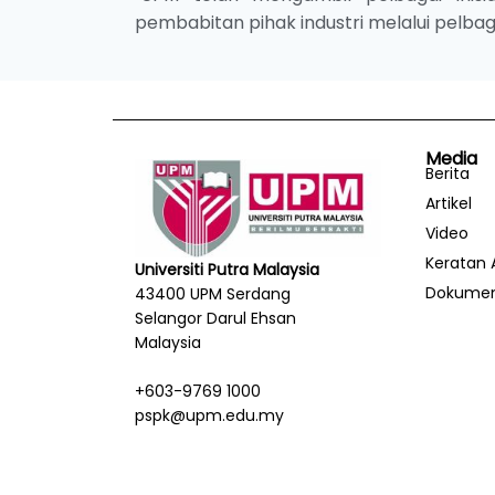
pembabitan pihak industri melalui pelbag
Media
Berita
Artikel
Video
Keratan 
Universiti Putra Malaysia
Dokume
43400 UPM Serdang
Selangor Darul Ehsan
Malaysia
+603-9769 1000
pspk@upm.edu.my