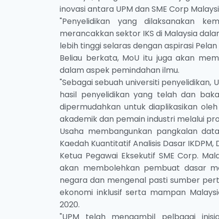
inovasi antara UPM dan SME Corp Malays
"Penyelidikan yang dilaksanakan k
merancakkan sektor IKS di Malaysia dal
lebih tinggi selaras dengan aspirasi Pelan 
Beliau berkata, MoU itu juga akan me
dalam aspek pemindahan ilmu.
"Sebagai sebuah universiti penyelidika
hasil penyelidikan yang telah dan bak
dipermudahkan untuk diaplikasikan oleh 
akademik dan pemain industri melalui pr
Usaha membangunkan pangkalan data it
Kaedah Kuantitatif Analisis Dasar IKDPM, D
Ketua Pegawai Eksekutif SME Corp. Mala
akan membolehkan pembuat dasar meng
negara dan mengenal pasti sumber pe
ekonomi inklusif serta mampan Malays
2020.
"UPM telah mengambil pelbagai inisi