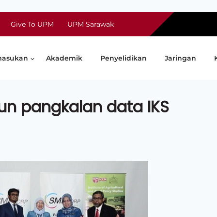
Give To UPM
UPM Sarawak
asukan
Akademik
Penyelidikan
Jaringan
un pangkalan data IKS