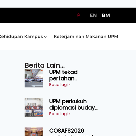
🔎
EN
BM
Kehidupan Kampus
Keterjaminan Makanan UPM
Berita Lain...
UPM tekad
pertahan
kejuaraan SUKUM
Baca lagi »
2026, sasar 16
pingat emas
UPM perkukuh
diplomasi budaya
Malaysia-
Baca lagi »
Indonesia melalui
Narasi Nusantara
COSAFS2026