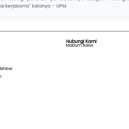
ai kerjasama" katanya. - UPM
Hubungi Kami
Maklum Balas
Akhbar
n