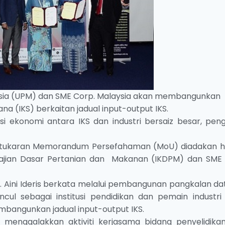
aysia (UPM) dan SME Corp. Malaysia akan membangunkan
na (IKS) berkaitan jadual input-output IKS.
i ekonomi antara IKS dan industri bersaiz besar, pen
ertukaran Memorandum Persefahaman (MoU) diadakan har
t Kajian Dasar Pertanian dan Makanan (IKDPM) dan SME
. Aini Ideris berkata melalui pembangunan pangkalan dat
l sebagai institusi pendidikan dan pemain industri
bangunkan jadual input-output IKS.
 menggalakkan aktiviti kerjasama bidang penyelidika