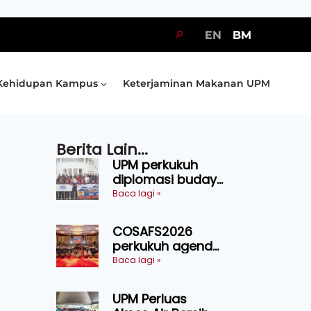
🔎
EN
BM
Kehidupan Kampus
Keterjaminan Makanan UPM
Berita Lain...
UPM perkukuh
diplomasi budaya
Malaysia-
Baca lagi »
Indonesia melalui
Narasi Nusantara
COSAFS2026
perkukuh agenda
keselamatan
Baca lagi »
makanan,
AgriHub pacu
UPM Perluas
transformasi