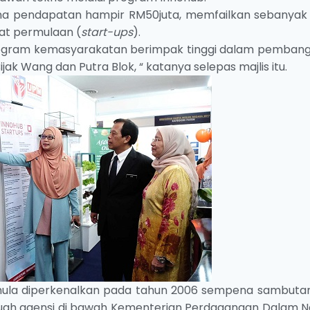
jana pendapatan hampir RM50juta, memfailkan sebanyak
kat permulaan (
start-ups
).
 program kemasyarakatan berimpak tinggi dalam pemban
ijak Wang dan Putra Blok, “ katanya selepas majlis itu.
mula diperkenalkan pada tahun 2006 sempena sambutan
buah agensi di bawah Kementerian Perdagangan Dalam Ne