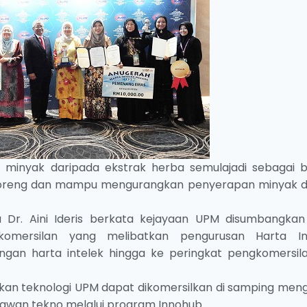
ik minyak daripada ekstrak herba semulajadi sebagai 
reng dan mampu mengurangkan penyerapan minyak 
a Dr. Aini Ideris berkata kejayaan UPM disumbangkan
omersilan yang melibatkan pengurusan Harta In
ngan harta intelek hingga ke peringkat pengkomersil
kan teknologi UPM dapat dikomersilkan di samping men
hawan tekno melalui program Innohub.