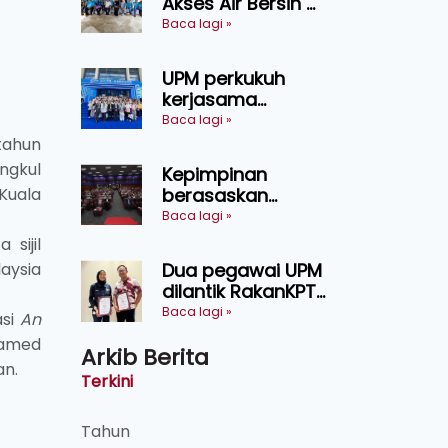
Akses Air Bersih di
pertanian
31 Kediaman
Baca lagi »
Sarawak
Orang Asli Tasik
Chini
UPM perkukuh
kerjasama
pendidikan pintar
Baca lagi »
ASEAN menerusi
tahun
lawatan rasmi ke
ngkul
Kepimpinan
China
Kuala
berasaskan
kepercayaan
Baca lagi »
kunci
sijil
kecemerlangan
aysia
Dua pegawai UPM
institusi - Naib
dilantik RakanKPT,
Canselor UPM
jadi jambatan
Baca lagi »
asi
An
maklumat ke akar
hamed
Arkib Berita
umbi
an.
Terkini
Tahun