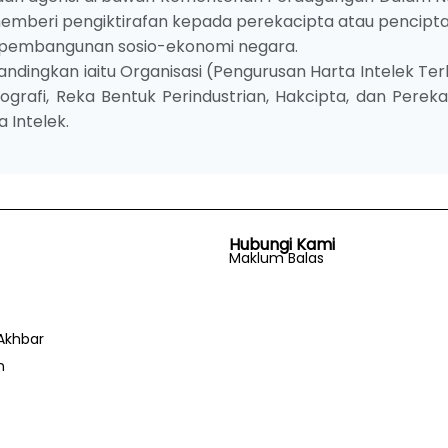
mberi pengiktirafan kepada perekacipta atau pencipta
 pembangunan sosio-ekonomi negara.
ndingkan iaitu Organisasi (Pengurusan Harta Intelek Ter
rafi, Reka Bentuk Perindustrian, Hakcipta, dan Pereka
 Intelek.
Hubungi Kami
Maklum Balas
Akhbar
n