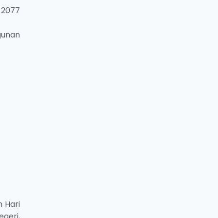
 2077
gunan
 Hari
geri,