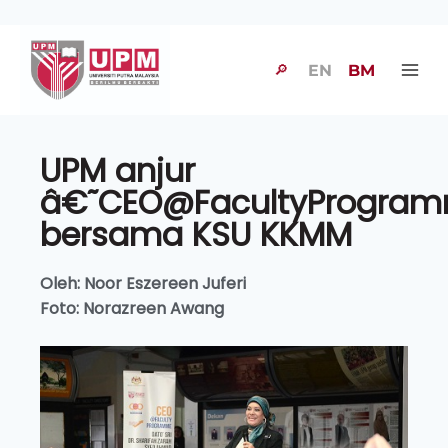
🔎
EN
BM
UPM anjur
â€˜CEO@FacultyProgra
bersama KSU KKMM
Oleh: Noor Eszereen Juferi
Foto: Norazreen Awang