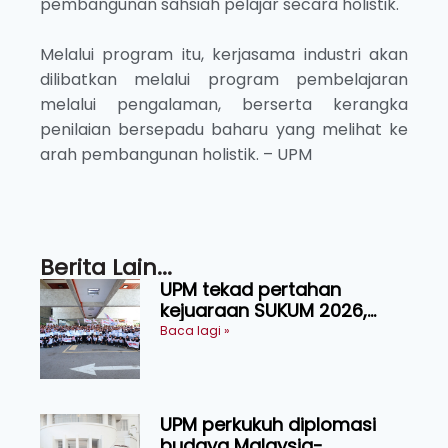
pembangunan sahsiah pelajar secara holistik.
Melalui program itu, kerjasama industri akan
dilibatkan melalui program pembelajaran
melalui pengalaman, berserta kerangka
penilaian bersepadu baharu yang melihat ke
arah pembangunan holistik. – UPM
Berita Lain...
UPM tekad pertahan
kejuaraan SUKUM 2026,
sasar 16 pingat emas
Baca lagi »
UPM perkukuh diplomasi
budaya Malaysia-