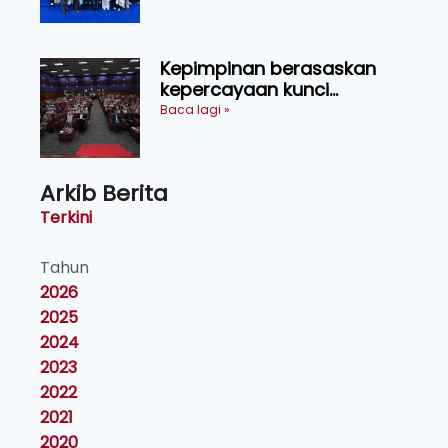
Kepimpinan berasaskan
kepercayaan kunci
kecemerlangan institusi -
Baca lagi »
Naib Canselor UPM
Arkib Berita
Terkini
Tahun
2026
2025
2024
2023
2022
2021
2020