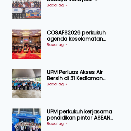
Indonesia melalui Narasi
Baca lagi »
Nusantara
COSAFS2026 perkukuh
agenda keselamatan
makanan, AgriHub pacu
Baca lagi »
transformasi pertanian
Sarawak
UPM Perluas Akses Air
Bersih di 31 Kediaman
Orang Asli Tasik Chini
Baca lagi »
UPM perkukuh kerjasama
pendidikan pintar ASEAN
menerusi lawatan rasmi ke
Baca lagi »
China