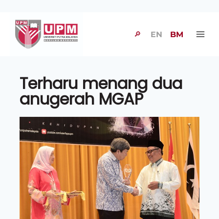
🔎
EN
BM
Terharu menang dua
anugerah MGAP