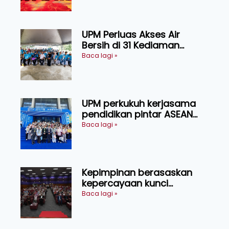
Sarawak
UPM Perluas Akses Air
Bersih di 31 Kediaman
Orang Asli Tasik Chini
Baca lagi »
UPM perkukuh kerjasama
pendidikan pintar ASEAN
menerusi lawatan rasmi ke
Baca lagi »
China
Kepimpinan berasaskan
kepercayaan kunci
kecemerlangan institusi -
Baca lagi »
Naib Canselor UPM