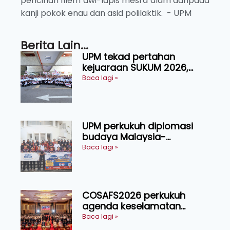
pencirian filem dwi-lapis mesra alam daripada
kanji pokok enau dan asid polilaktik. - UPM
Berita Lain...
UPM tekad pertahan
kejuaraan SUKUM 2026,
sasar 16 pingat emas
Baca lagi »
UPM perkukuh diplomasi
budaya Malaysia-
Indonesia melalui Narasi
Baca lagi »
Nusantara
COSAFS2026 perkukuh
agenda keselamatan
makanan, AgriHub pacu
Baca lagi »
transformasi pertanian