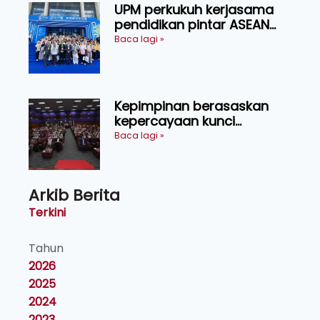
UPM perkukuh kerjasama
pendidikan pintar ASEAN
menerusi lawatan rasmi ke
Baca lagi »
China
Kepimpinan berasaskan
kepercayaan kunci
kecemerlangan institusi -
Baca lagi »
Naib Canselor UPM
Arkib Berita
Terkini
Tahun
2026
2025
2024
2023