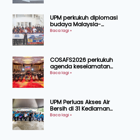
UPM perkukuh diplomasi
budaya Malaysia-
Indonesia melalui Narasi
Baca lagi »
Nusantara
COSAFS2026 perkukuh
agenda keselamatan
makanan, AgriHub pacu
Baca lagi »
transformasi pertanian
Sarawak
UPM Perluas Akses Air
Bersih di 31 Kediaman
Orang Asli Tasik Chini
Baca lagi »