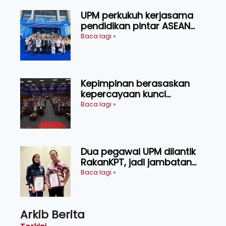
UPM perkukuh kerjasama
pendidikan pintar ASEAN
menerusi lawatan rasmi ke
Baca lagi »
China
Kepimpinan berasaskan
kepercayaan kunci
kecemerlangan institusi -
Baca lagi »
Naib Canselor UPM
Dua pegawai UPM dilantik
RakanKPT, jadi jambatan
maklumat ke akar umbi
Baca lagi »
Arkib Berita