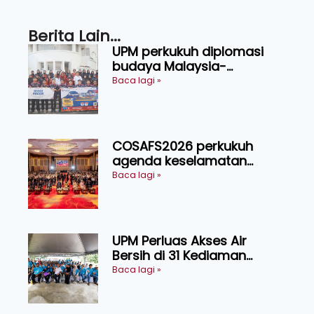
Berita Lain...
UPM perkukuh diplomasi
budaya Malaysia-
Indonesia melalui Narasi
Baca lagi »
Nusantara
COSAFS2026 perkukuh
agenda keselamatan
makanan, AgriHub pacu
Baca lagi »
transformasi pertanian
Sarawak
UPM Perluas Akses Air
Bersih di 31 Kediaman
Orang Asli Tasik Chini
Baca lagi »