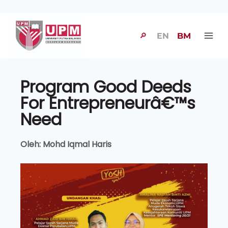
🔎
EN
BM
Program Good Deeds
For Entrepreneurâ€™s
Need
Oleh: Mohd Iqmal Haris