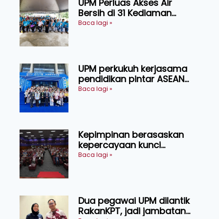
UPM Perluas Akses Air
Bersih di 31 Kediaman
Orang Asli Tasik Chini
Baca lagi »
UPM perkukuh kerjasama
pendidikan pintar ASEAN
menerusi lawatan rasmi ke
Baca lagi »
China
Kepimpinan berasaskan
kepercayaan kunci
kecemerlangan institusi -
Baca lagi »
Naib Canselor UPM
Dua pegawai UPM dilantik
RakanKPT, jadi jambatan