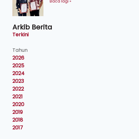
maklumat ke akar umbi
Baca lagi »
Arkib Berita
Terkini
Tahun
2026
2025
2024
2023
2022
2021
2020
2019
2018
2017