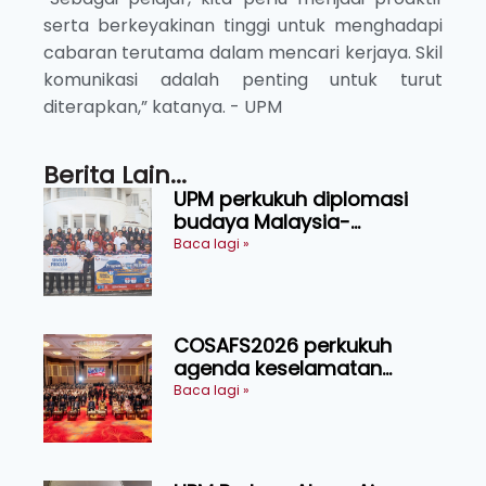
serta berkeyakinan tinggi untuk menghadapi
cabaran terutama dalam mencari kerjaya. Skil
komunikasi adalah penting untuk turut
diterapkan,” katanya. - UPM
Berita Lain...
UPM perkukuh diplomasi
budaya Malaysia-
Indonesia melalui Narasi
Baca lagi »
Nusantara
COSAFS2026 perkukuh
agenda keselamatan
makanan, AgriHub pacu
Baca lagi »
transformasi pertanian
Sarawak