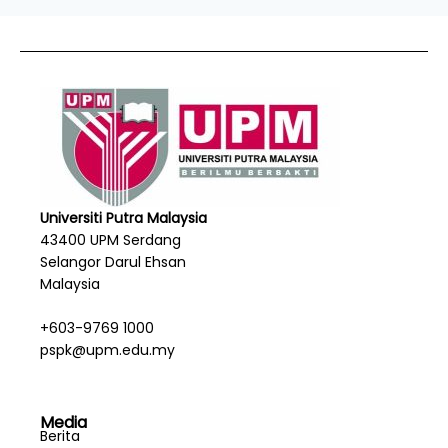
Universiti Putra Malaysia
43400 UPM Serdang
Selangor Darul Ehsan
Malaysia
+603-9769 1000
pspk@upm.edu.my
Media
Berita