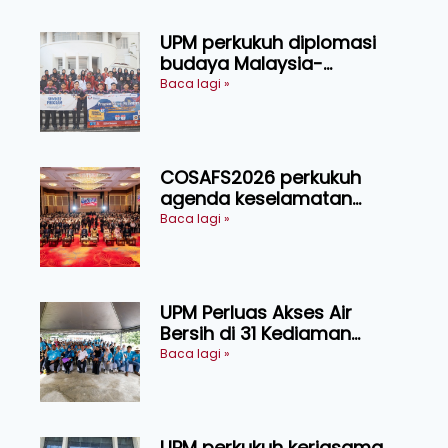
UPM perkukuh diplomasi
budaya Malaysia-
Indonesia melalui Narasi
Baca lagi »
Nusantara
COSAFS2026 perkukuh
agenda keselamatan
makanan, AgriHub pacu
Baca lagi »
transformasi pertanian
Sarawak
UPM Perluas Akses Air
Bersih di 31 Kediaman
Orang Asli Tasik Chini
Baca lagi »
UPM perkukuh kerjasama