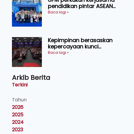
pendidikan pintar ASEAN
menerusi lawatan rasmi ke
Baca lagi »
China
Kepimpinan berasaskan
kepercayaan kunci
kecemerlangan institusi -
Baca lagi »
Naib Canselor UPM
Arkib Berita
Terkini
Tahun
2026
2025
2024
2023