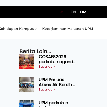
🔎
EN
BM
Kehidupan Kampus
Keterjaminan Makanan UPM
Berita Lain...
COSAFS2026
perkukuh agenda
keselamatan
Baca lagi »
makanan,
AgriHub pacu
UPM Perluas
transformasi
Akses Air Bersih di
pertanian
31 Kediaman
Baca lagi »
Sarawak
Orang Asli Tasik
Chini
UPM perkukuh