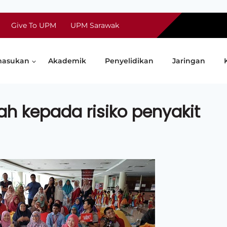
Give To UPM
UPM Sarawak
asukan
Akademik
Penyelidikan
Jaringan
ah kepada risiko penyakit