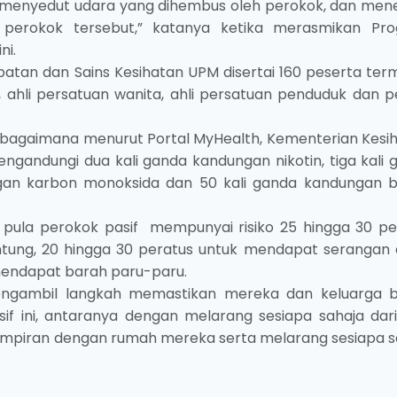
ni menyedut udara yang dihembus oleh perokok, dan men
a perokok tersebut,” katanya ketika merasmikan Pr
ni.
ubatan dan Sains Kesihatan UPM disertai 160 peserta ter
 ahli persatuan wanita, ahli persatuan penduduk dan pe
sebagaimana menurut Portal MyHealth, Kementerian Kesih
ngandungi dua kali ganda kandungan nikotin, tiga kali 
ngan karbon monoksida dan 50 kali ganda kandungan 
 pula perokok pasif mempunyai risiko 25 hingga 30 pe
ntung, 20 hingga 30 peratus untuk mendapat serangan 
mendapat barah paru-paru.
mengambil langkah memastikan mereka dan keluarga 
f ini, antaranya dengan melarang sesiapa sahaja dar
ampiran dengan rumah mereka serta melarang sesiapa s