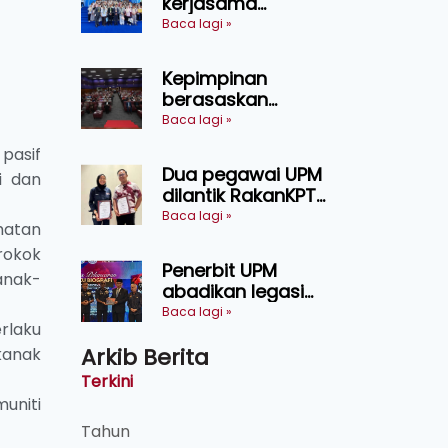
kerjasama
pendidikan pintar
Baca lagi »
ASEAN menerusi
lawatan rasmi ke
Kepimpinan
China
berasaskan
kepercayaan
Baca lagi »
kunci
pasif
kecemerlangan
Dua pegawai UPM
i dan
institusi - Naib
dilantik RakanKPT,
Canselor UPM
jadi jambatan
Baca lagi »
hatan
maklumat ke akar
erokok
umbi
Penerbit UPM
anak-
abadikan legasi
Tan Sri Ayob Khan
Baca lagi »
rlaku
menerusi buku
Arkib Berita
biografi mewah
kanak
Terkini
uniti
Tahun