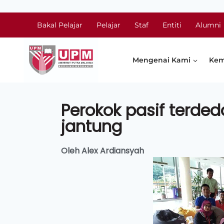
Bakal Pelajar
Pelajar
Staf
Entiti
Alumni
Mengenai Kami
Kem
Perokok pasif terded
jantung
Oleh Alex Ardiansyah