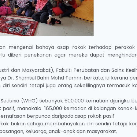
atan mengenai bahaya asap rokok terhadap perokok 
rlu diberi penekanan agar mereka dapat menghindar
stri dan Masyarakat), Fakulti Perubatan dan Sains Kesi
adya Dr. Shamsul Bahri Mohd Tamrin berkata, ia kerana p
ri sendiri tetapi juga orang sekelilingnya termasuk k
 Sedunia (WHO) sebanyak 600,000 kematian dijangka be
 pasif, manakala 165,000 kematian di kalangan kanak-
pernafasan berpunca daripada asap rokok pasif
ok bukan sahaja membahayakan diri sendiri tetapi kom
i pasangan, keluarga, anak-anak dan masyarakat.