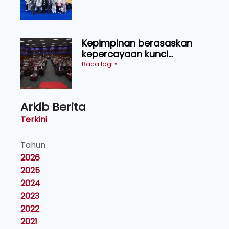
China
Kepimpinan berasaskan
kepercayaan kunci
kecemerlangan institusi -
Baca lagi »
Naib Canselor UPM
Arkib Berita
Terkini
Tahun
2026
2025
2024
2023
2022
2021