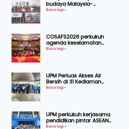
budaya Malaysia-
Indonesia melalui Narasi
Baca lagi »
Nusantara
COSAFS2026 perkukuh
agenda keselamatan
makanan, AgriHub pacu
Baca lagi »
transformasi pertanian
Sarawak
UPM Perluas Akses Air
Bersih di 31 Kediaman
Orang Asli Tasik Chini
Baca lagi »
UPM perkukuh kerjasama
pendidikan pintar ASEAN
menerusi lawatan rasmi ke
Baca lagi »