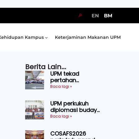
🔎
EN
BM
Kehidupan Kampus
Keterjaminan Makanan UPM
Berita Lain...
UPM tekad
pertahan
kejuaraan SUKUM
Baca lagi »
2026, sasar 16
pingat emas
UPM perkukuh
diplomasi budaya
Malaysia-
Baca lagi »
Indonesia melalui
Narasi Nusantara
COSAFS2026