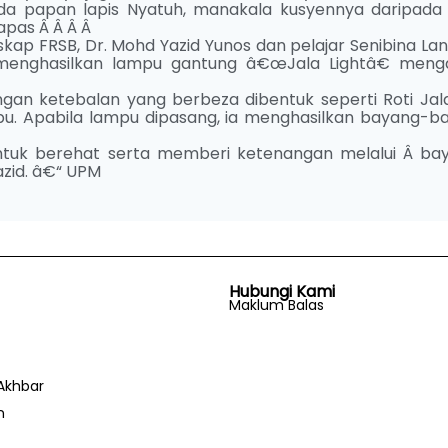
pada papan lapis Nyatuh, manakala kusyennya daripada
kapas Â Â Â Â
ap FRSB, Dr. Mohd Yazid Yunos dan pelajar Senibina Lan
menghasilkan lampu gantung â€œJala Lightâ€ meng
an ketebalan yang berbeza dibentuk seperti Roti Jal
pu. Apabila lampu dipasang, ia menghasilkan bayang-b
uk berehat serta memberi ketenangan melalui Â ba
azid. â€“ UPM
Hubungi Kami
Maklum Balas
Akhbar
n