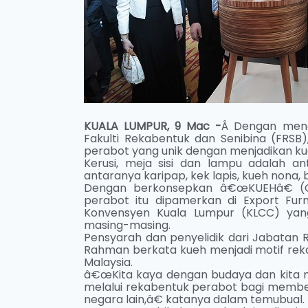
KUALA LUMPUR, 9 Mac -
Â Dengan meng
Fakulti Rekabentuk dan Senibina (FRSB)
perabot yang unik dengan menjadikan ku
Kerusi, meja sisi dan lampu adalah a
antaranya karipap, kek lapis, kueh nona, 
Dengan berkonsepkan â€œKUEHâ€ (Con
perabot itu dipamerkan di Export Furni
Konvensyen Kuala Lumpur (KLCC) yan
masing-masing.
Pensyarah dan penyelidik dari Jabatan Rek
Rahman berkata kueh menjadi motif rekab
Malaysia.
â€œKita kaya dengan budaya dan kita m
melalui rekabentuk perabot bagi membez
negara lain,â€ katanya dalam temubual.