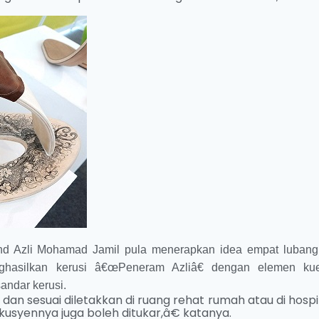
hd Azli Mohamad Jamil pula menerapkan idea empat lubang
hasilkan kerusi â€œPeneram Azliâ€ dengan elemen kue
andar kerusi.
dan sesuai diletakkan di ruang rehat rumah atau di hospit
usyennya juga boleh ditukar,â€ katanya.