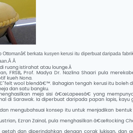
ttomanâ€ berkata kusyen kerusi itu diperbuat daripada fabrik
aan.
Â Â
di ruang istirahat atau lounge.Â
ian, FRSB
,
Prof. Madya Dr. Nazlina Shaari pula merekab
if kueh Nona.
˜felt wool blendâ€™. Bahagian tengah kerusi itu boleh 
eja dan satu bangku.
menghasilkan meja sisi â€œLapeesâ€ yang mempunyai
l di Sarawak. Ia diperbuat daripada papan lapis, kayu 
dan mengubahsuai konsep itu untuk menjadikan bentuk
ustrian, Ezran Zainal, pula menghasilkan â€œRocking Cha
u getah dan diperindahkan dengan corak lukisan, dan a