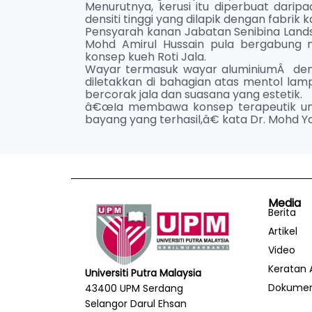
Menurutnya, kerusi itu diperbuat dari
densiti tinggi yang dilapik dengan fabrik 
Pensyarah kanan Jabatan Senibina Landsk
Mohd Amirul Hussain pula bergabung 
konsep kueh Roti Jala.
Wayar termasuk wayar aluminiumÂ deng
diletakkan di bahagian atas mentol lam
bercorak jala dan suasana yang estetik.
â€œIa membawa konsep terapeutik unt
bayang yang terhasil,â€ kata Dr. Mohd Y
Media
Berita
Artikel
Video
Keratan 
Universiti Putra Malaysia
Dokume
43400 UPM Serdang
Selangor Darul Ehsan