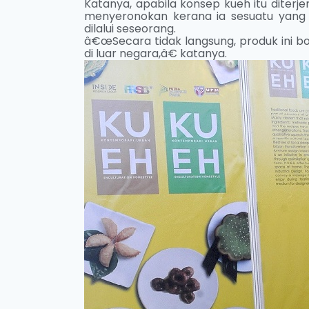
Katanya, apabila konsep kueh itu diter
menyeronokan kerana ia sesuatu yan
dilalui seseorang.
â€œSecara tidak langsung, produk ini
di luar negara,â€ katanya.