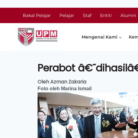
Bakal Pelajar
Pelajar
Staf
Entiti
Alumni
Mengenai Kami
Kem
Perabot â€˜dihasil
Oleh Azman Zakaria
Foto oleh Marina Ismail