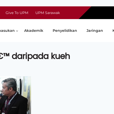
Give To UPM
UPM Sarawak
asukan
Akademik
Penyelidikan
Jaringan
â€™ daripada kueh