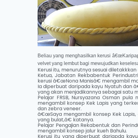
Beliau yang menghasilkan kerusi â€œKaripap O
velvet yang lembut bagi mewujudkan keseles
Kerusi itu, menurutnya sesuai diletakkkan 
Ketua, Jabatan Rekbabentuk Perindustr
kerusi â€œNona Manisâ€ mengambil mot
Ia diperbuat daripada kayu Nyatuh dan â€
yang akan menjadikannya sebagai satu m
Pelajar FRSB, Nursyazana Osman pula 
mengambil konsep Kek Lapis yang terkena
dan zebra veneer.
â€œSaya mengambil konsep Kek Lapis, 
yang bulat,â€ katanya.
Pelajar Pengajian Rekabentuk dan Perind
mengambil konsep jalur kueh Bahulu.
Kerusi itu yang diperbuat dariapda kay