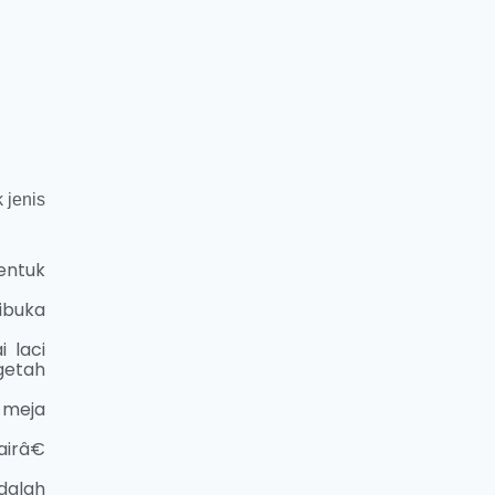
 jenis
entuk
dibuka
 laci
getah
 meja
irâ€
dalah