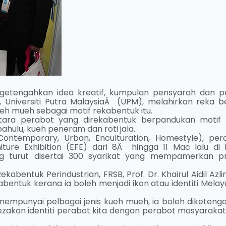
etengahkan idea kreatif, kumpulan pensyarah dan pe
, Universiti Putra MalaysiaÂ (UPM), melahirkan reka b
eh mueh sebagai motif rekabentuk itu.
ntara perabot yang direkabentuk berpandukan motif 
bahulu, kueh peneram dan roti jala.
temporary, Urban, Enculturation, Homestyle), per
ture Exhibition (EFE) dari 8Â hingga 11 Mac lalu di 
g turut disertai 300 syarikat yang mempamerkan p
abentuk Perindustrian, FRSB, Prof. Dr. Khairul Aidil Azl
entuk kerana ia boleh menjadi ikon atau identiti Melay
empunyai pelbagai jenis kueh mueh, ia boleh diketeng
akan identiti perabot kita dengan perabot masyarakat