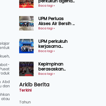
perkukuh agenda
keselamatan
Baca lagi »
makanan,
AgriHub pacu
UPM Perluas
transformasi
Akses Air Bersih di
pertanian
31 Kediaman
Baca lagi »
Sarawak
Orang Asli Tasik
Chini
UPM perkukuh
lajar
kerjasama
entuk
pendidikan pintar
Baca lagi »
ASEAN menerusi
kueh,
lawatan rasmi ke
Kepimpinan
abot-
China
berasaskan
Pusat
roduk
kepercayaan
Baca lagi »
kunci
in Abd
Arkib Berita
kecemerlangan
u dan
institusi - Naib
Terkini
Canselor UPM
ahkan
 atau
Tahun