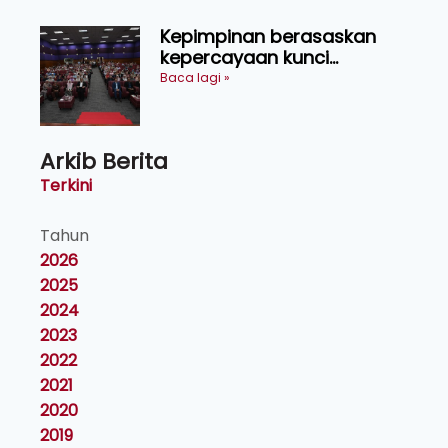
Kepimpinan berasaskan
kepercayaan kunci
kecemerlangan institusi -
Baca lagi »
Naib Canselor UPM
Arkib Berita
Terkini
Tahun
2026
2025
2024
2023
2022
2021
2020
2019