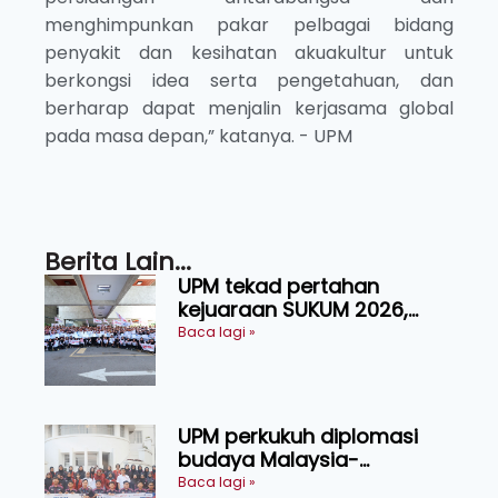
menghimpunkan pakar pelbagai bidang
penyakit dan kesihatan akuakultur untuk
berkongsi idea serta pengetahuan, dan
berharap dapat menjalin kerjasama global
pada masa depan,” katanya. - UPM
Berita Lain...
UPM tekad pertahan
kejuaraan SUKUM 2026,
sasar 16 pingat emas
Baca lagi »
UPM perkukuh diplomasi
budaya Malaysia-
Indonesia melalui Narasi
Baca lagi »