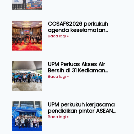
Nusantara
COSAFS2026 perkukuh
agenda keselamatan
makanan, AgriHub pacu
Baca lagi »
transformasi pertanian
Sarawak
UPM Perluas Akses Air
Bersih di 31 Kediaman
Orang Asli Tasik Chini
Baca lagi »
UPM perkukuh kerjasama
pendidikan pintar ASEAN
menerusi lawatan rasmi ke
Baca lagi »
China