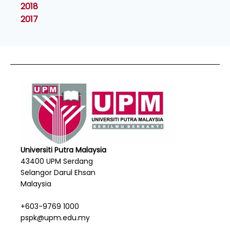
2018
2017
Universiti Putra Malaysia
43400 UPM Serdang
Selangor Darul Ehsan
Malaysia
+603-9769 1000
pspk@upm.edu.my