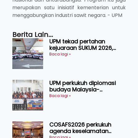
merupakan satu inisiatif kementerian untuk
menggabungkan industri sawit negara. - UPM
Berita Lain...
UPM tekad pertahan
kejuaraan SUKUM 2026,
sasar 16 pingat emas
Baca lagi »
UPM perkukuh diplomasi
budaya Malaysia-
Indonesia melalui Narasi
Baca lagi »
Nusantara
COSAFS2026 perkukuh
agenda keselamatan
makanan, AgriHub pacu
Baca lagi »