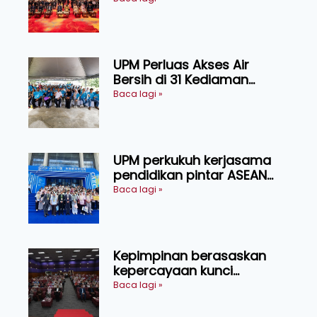
transformasi pertanian
Sarawak
UPM Perluas Akses Air
Bersih di 31 Kediaman
Orang Asli Tasik Chini
Baca lagi »
UPM perkukuh kerjasama
pendidikan pintar ASEAN
menerusi lawatan rasmi ke
Baca lagi »
China
Kepimpinan berasaskan
kepercayaan kunci
kecemerlangan institusi -
Baca lagi »
Naib Canselor UPM