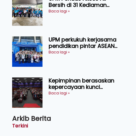
Bersih di 31 Kediaman
Orang Asli Tasik Chini
Baca lagi »
UPM perkukuh kerjasama
pendidikan pintar ASEAN
menerusi lawatan rasmi ke
Baca lagi »
China
Kepimpinan berasaskan
kepercayaan kunci
kecemerlangan institusi -
Baca lagi »
Naib Canselor UPM
Arkib Berita
Terkini