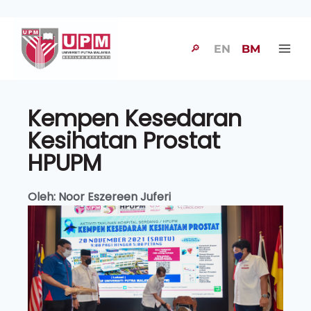
🔎
EN
BM
Kempen Kesedaran
Kesihatan Prostat
HPUPM
Oleh: Noor Eszereen Juferi