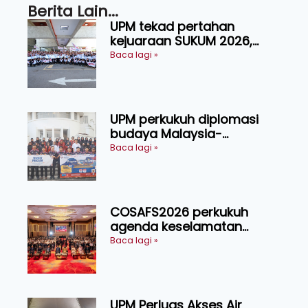
Berita Lain...
UPM tekad pertahan
kejuaraan SUKUM 2026,
sasar 16 pingat emas
Baca lagi »
UPM perkukuh diplomasi
budaya Malaysia-
Indonesia melalui Narasi
Baca lagi »
Nusantara
COSAFS2026 perkukuh
agenda keselamatan
makanan, AgriHub pacu
Baca lagi »
transformasi pertanian
Sarawak
UPM Perluas Akses Air