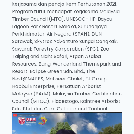
kerjasama dan penaja Kem Perhutanan 2021.
Program turut mendapat kerjasama Malaysia
Timber Council (MTC), UNESCO-IHP, Bayou
Lagoon Park Resort Melaka, Suruhanjaya
Perkhidmatan Air Negara (SPAN), DUN
Sarawak, Skytrex Adventure Sungai Congkak,
Sawarak Forestry Corporation (SFC), Zoo
Taiping and Night Safari, Argan Azalea
Resources, Bangi Wonderland Themepark and
Resort, Eclipse Green Sdn. Bhd., The
Nest@MAEPS, Mahseer Chalet, FJ Group,
Habbul Enterprise, Persatuan Arborist
Malaysia (PArM), Malaysia Timber Certification
Council (MTCC), Placestogo, Raintree Arborist
Sdn. Bhd. dan Core Outdoor and Tactical.