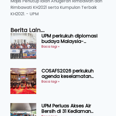
Majlis Penutup ialah Anugerah Rimbawan dan
Rimbawati KH2021 serta Kumpulan Terbaik
KH2021. - UPM
Berita Lain...
UPM perkukuh diplomasi
budaya Malaysia-
Indonesia melalui Narasi
Baca lagi »
Nusantara
COSAFS2026 perkukuh
agenda keselamatan
makanan, AgriHub pacu
Baca lagi »
transformasi pertanian
Sarawak
UPM Perluas Akses Air
Bersih di 31 Kediaman