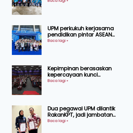
Orang Asli Tasik Chini
Baca lagi »
UPM perkukuh kerjasama
pendidikan pintar ASEAN
menerusi lawatan rasmi ke
Baca lagi »
China
Kepimpinan berasaskan
kepercayaan kunci
kecemerlangan institusi -
Baca lagi »
Naib Canselor UPM
Dua pegawai UPM dilantik
RakanKPT, jadi jambatan
maklumat ke akar umbi
Baca lagi »