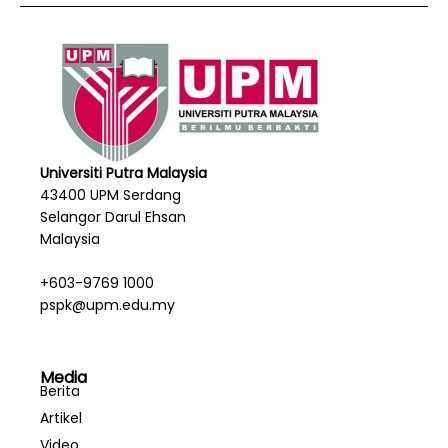
Universiti Putra Malaysia
43400 UPM Serdang
Selangor Darul Ehsan
Malaysia
+603-9769 1000
pspk@upm.edu.my
Media
Berita
Artikel
Video