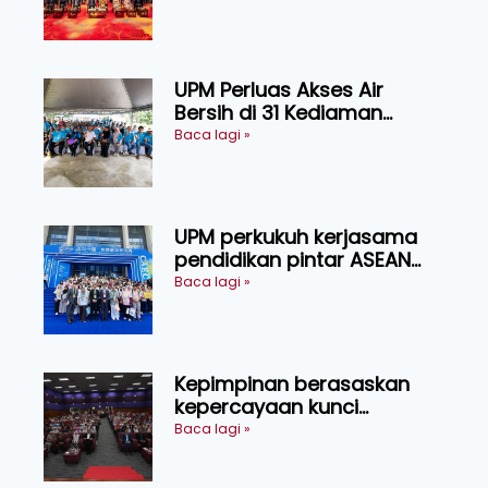
transformasi pertanian
Sarawak
UPM Perluas Akses Air
Bersih di 31 Kediaman
Orang Asli Tasik Chini
Baca lagi »
UPM perkukuh kerjasama
pendidikan pintar ASEAN
menerusi lawatan rasmi ke
Baca lagi »
China
Kepimpinan berasaskan
kepercayaan kunci
kecemerlangan institusi -
Baca lagi »
Naib Canselor UPM