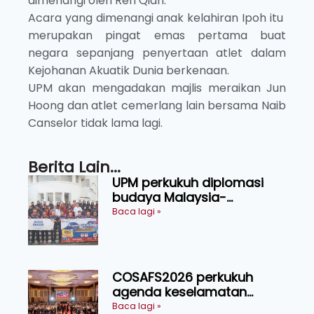
dimenangi oleh Ren Qian.
Acara yang dimenangi anak kelahiran Ipoh itu
merupakan pingat emas pertama buat
negara sepanjang penyertaan atlet dalam
Kejohanan Akuatik Dunia berkenaan.
UPM akan mengadakan majlis meraikan Jun
Hoong dan atlet cemerlang lain bersama Naib
Canselor tidak lama lagi.
Berita Lain...
UPM perkukuh diplomasi
budaya Malaysia-
Indonesia melalui Narasi
Baca lagi »
Nusantara
COSAFS2026 perkukuh
agenda keselamatan
makanan, AgriHub pacu
Baca lagi »