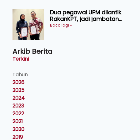
Dua pegawai UPM dilantik
RakanKPT, jadi jambatan
maklumat ke akar umbi
Baca lagi »
Arkib Berita
Terkini
Tahun
2026
2025
2024
2023
2022
2021
2020
2019