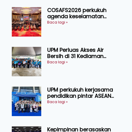
COSAFS2026 perkukuh
agenda keselamatan
makanan, AgriHub pacu
Baca lagi »
transformasi pertanian
Sarawak
UPM Perluas Akses Air
Bersih di 31 Kediaman
Orang Asli Tasik Chini
Baca lagi »
UPM perkukuh kerjasama
pendidikan pintar ASEAN
menerusi lawatan rasmi ke
Baca lagi »
China
Kepimpinan berasaskan