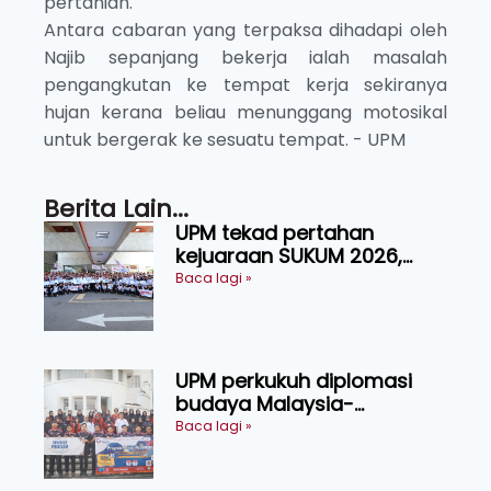
pertanian.
Antara cabaran yang terpaksa dihadapi oleh
Najib sepanjang bekerja ialah masalah
pengangkutan ke tempat kerja sekiranya
hujan kerana beliau menunggang motosikal
untuk bergerak ke sesuatu tempat. - UPM
Berita Lain...
UPM tekad pertahan
kejuaraan SUKUM 2026,
sasar 16 pingat emas
Baca lagi »
UPM perkukuh diplomasi
budaya Malaysia-
Indonesia melalui Narasi
Baca lagi »
Nusantara