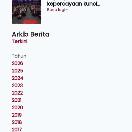
kepercayaan kunci
kecemerlangan institusi -
Baca lagi »
Naib Canselor UPM
Arkib Berita
Terkini
Tahun
2026
2025
2024
2023
2022
2021
2020
2019
2018
2017