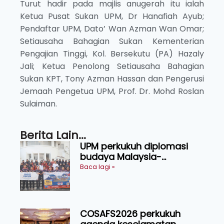
Turut hadir pada majlis anugerah itu ialah
Ketua Pusat Sukan UPM, Dr Hanafiah Ayub;
Pendaftar UPM, Dato’ Wan Azman Wan Omar;
Setiausaha Bahagian Sukan Kementerian
Pengajian Tinggi, Kol. Bersekutu (PA) Hazaly
Jali; Ketua Penolong Setiausaha Bahagian
Sukan KPT, Tony Azman Hassan dan Pengerusi
Jemaah Pengetua UPM, Prof. Dr. Mohd Roslan
Sulaiman.
Berita Lain...
UPM perkukuh diplomasi
budaya Malaysia-
Indonesia melalui Narasi
Baca lagi »
Nusantara
COSAFS2026 perkukuh