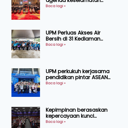
agenda keselamatan
makanan, AgriHub pacu
Baca lagi »
transformasi pertanian
Sarawak
UPM Perluas Akses Air
Bersih di 31 Kediaman
Orang Asli Tasik Chini
Baca lagi »
UPM perkukuh kerjasama
pendidikan pintar ASEAN
menerusi lawatan rasmi ke
Baca lagi »
China
Kepimpinan berasaskan
kepercayaan kunci
kecemerlangan institusi -
Baca lagi »
Naib Canselor UPM