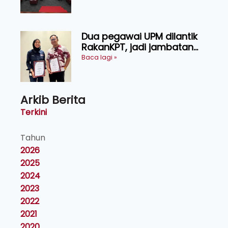
Dua pegawai UPM dilantik
RakanKPT, jadi jambatan
maklumat ke akar umbi
Baca lagi »
Arkib Berita
Terkini
Tahun
2026
2025
2024
2023
2022
2021
2020