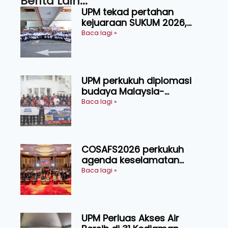
Berita Lain...
UPM tekad pertahan
kejuaraan SUKUM 2026,
sasar 16 pingat emas
Baca lagi »
UPM perkukuh diplomasi
budaya Malaysia-
Indonesia melalui Narasi
Baca lagi »
Nusantara
COSAFS2026 perkukuh
agenda keselamatan
makanan, AgriHub pacu
Baca lagi »
transformasi pertanian
Sarawak
UPM Perluas Akses Air