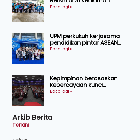
Bersih di 31 Kediaman
Orang Asli Tasik Chini
Baca lagi »
UPM perkukuh kerjasama
pendidikan pintar ASEAN
menerusi lawatan rasmi ke
Baca lagi »
China
Kepimpinan berasaskan
kepercayaan kunci
kecemerlangan institusi -
Baca lagi »
Naib Canselor UPM
Arkib Berita
Terkini