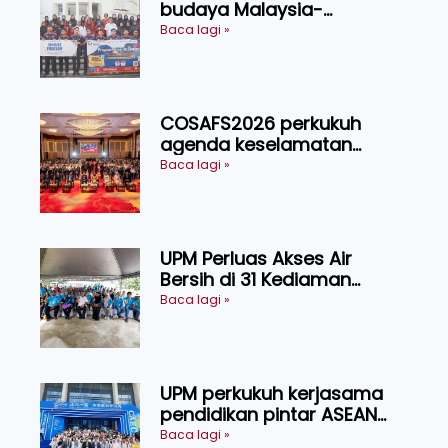
budaya Malaysia-
Indonesia melalui Narasi
Baca lagi »
Nusantara
COSAFS2026 perkukuh
agenda keselamatan
makanan, AgriHub pacu
Baca lagi »
transformasi pertanian
Sarawak
UPM Perluas Akses Air
Bersih di 31 Kediaman
Orang Asli Tasik Chini
Baca lagi »
UPM perkukuh kerjasama
pendidikan pintar ASEAN
menerusi lawatan rasmi ke
Baca lagi »