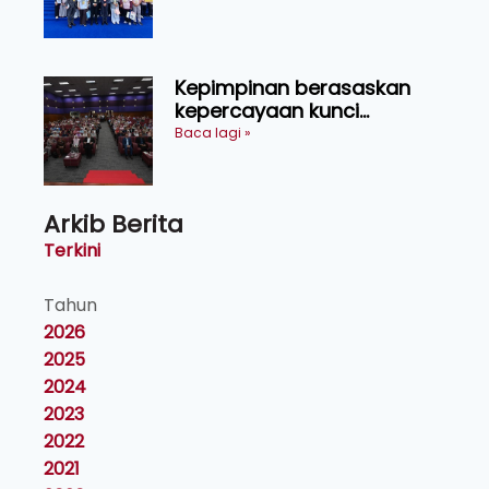
China
Kepimpinan berasaskan
kepercayaan kunci
kecemerlangan institusi -
Baca lagi »
Naib Canselor UPM
Arkib Berita
Terkini
Tahun
2026
2025
2024
2023
2022
2021