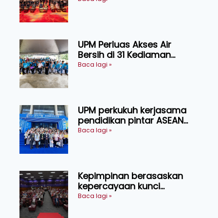
transformasi pertanian
Sarawak
UPM Perluas Akses Air
Bersih di 31 Kediaman
Orang Asli Tasik Chini
Baca lagi »
UPM perkukuh kerjasama
pendidikan pintar ASEAN
menerusi lawatan rasmi ke
Baca lagi »
China
Kepimpinan berasaskan
kepercayaan kunci
kecemerlangan institusi -
Baca lagi »
Naib Canselor UPM