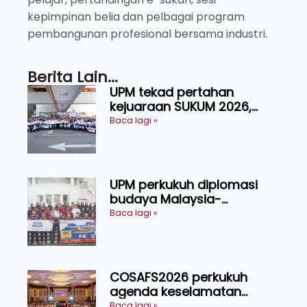
kepimpinan belia dan pelbagai program
pembangunan profesional bersama industri.
Berita Lain...
UPM tekad pertahan
kejuaraan SUKUM 2026,
sasar 16 pingat emas
Baca lagi »
UPM perkukuh diplomasi
budaya Malaysia-
Indonesia melalui Narasi
Baca lagi »
Nusantara
COSAFS2026 perkukuh
agenda keselamatan
makanan, AgriHub pacu
Baca lagi »