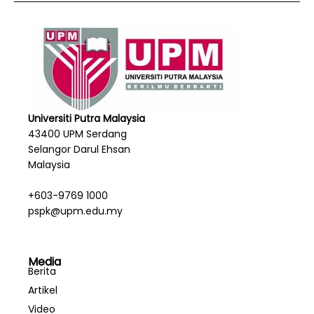
Universiti Putra Malaysia
43400 UPM Serdang
Selangor Darul Ehsan
Malaysia
+603-9769 1000
pspk@upm.edu.my
Media
Berita
Artikel
Video