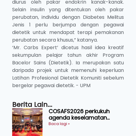
diurus oleh pakar endokrin kanak-kanak.
Selain insulin yang ditentukan oleh pakar
perubatan, individu dengan Diabetes Melitus
Jenis 1 perlu berjumpa dengan pegawai
dietetik untuk mendapat terapi pemakanan
perubatan secara khusus,” katanya.
‘Mr. Carbs Expert’ dicetus hasil idea kreatif
sekumpulan pelajar tahun akhir Program
Bacelor Sains (Dietetik). Ia merupakan satu
daripada projek untuk memenuhi keperluan
Latihan Profesional Dietetik Komuniti sebelum
bergelar pegawai dietetik. - UPM
Berita Lain...
COSAFS2026 perkukuh
agenda keselamatan
makanan, AgriHub pacu
Baca lagi »
transformasi pertanian