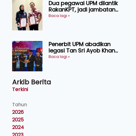
Dua pegawai UPM dilantik
RakanKPT, jadi jambatan
maklumat ke akar umbi
Baca lagi »
Penerbit UPM abadikan
legasi Tan Sri Ayob Khan
menerusi buku biografi
Baca lagi »
mewah
Arkib Berita
Terkini
Tahun
2026
2025
2024
2023