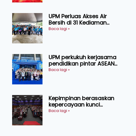
Sarawak
UPM Perluas Akses Air
Bersih di 31 Kediaman
Orang Asli Tasik Chini
Baca lagi »
UPM perkukuh kerjasama
pendidikan pintar ASEAN
menerusi lawatan rasmi ke
Baca lagi »
China
Kepimpinan berasaskan
kepercayaan kunci
kecemerlangan institusi -
Baca lagi »
Naib Canselor UPM