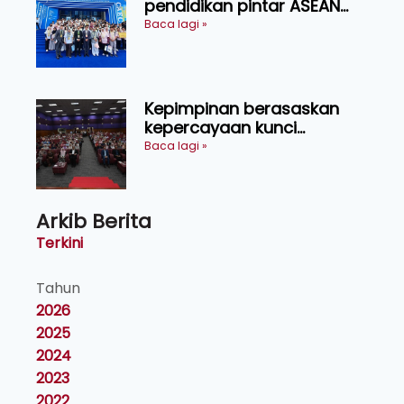
pendidikan pintar ASEAN
menerusi lawatan rasmi ke
Baca lagi »
China
Kepimpinan berasaskan
kepercayaan kunci
kecemerlangan institusi -
Baca lagi »
Naib Canselor UPM
Arkib Berita
Terkini
Tahun
2026
2025
2024
2023
2022