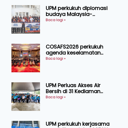
UPM perkukuh diplomasi
budaya Malaysia-
Indonesia melalui Narasi
Baca lagi »
Nusantara
COSAFS2026 perkukuh
agenda keselamatan
makanan, AgriHub pacu
Baca lagi »
transformasi pertanian
Sarawak
UPM Perluas Akses Air
Bersih di 31 Kediaman
Orang Asli Tasik Chini
Baca lagi »
UPM perkukuh kerjasama