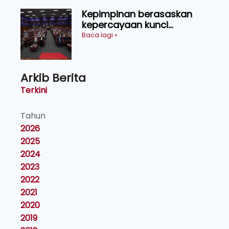
Kepimpinan berasaskan
kepercayaan kunci
kecemerlangan institusi -
Baca lagi »
Naib Canselor UPM
Arkib Berita
Terkini
Tahun
2026
2025
2024
2023
2022
2021
2020
2019