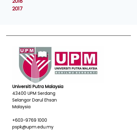
2018
2017
Universiti Putra Malaysia
43400 UPM Serdang
Selangor Darul Ehsan
Malaysia
+603-9769 1000
pspk@upm.edu.my