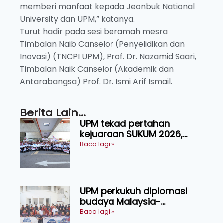
memberi manfaat kepada Jeonbuk National
University dan UPM,” katanya.
Turut hadir pada sesi beramah mesra
Timbalan Naib Canselor (Penyelidikan dan
Inovasi) (TNCPI UPM), Prof. Dr. Nazamid Saari,
Timbalan Naik Canselor (Akademik dan
Antarabangsa) Prof. Dr. Ismi Arif Ismail.
Berita Lain...
UPM tekad pertahan
kejuaraan SUKUM 2026,
sasar 16 pingat emas
Baca lagi »
UPM perkukuh diplomasi
budaya Malaysia-
Indonesia melalui Narasi
Baca lagi »
Nusantara