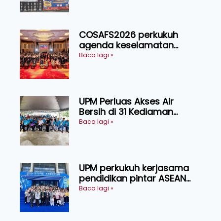
COSAFS2026 perkukuh
agenda keselamatan
makanan, AgriHub pacu
Baca lagi »
transformasi pertanian
Sarawak
UPM Perluas Akses Air
Bersih di 31 Kediaman
Orang Asli Tasik Chini
Baca lagi »
UPM perkukuh kerjasama
pendidikan pintar ASEAN
menerusi lawatan rasmi ke
Baca lagi »
China