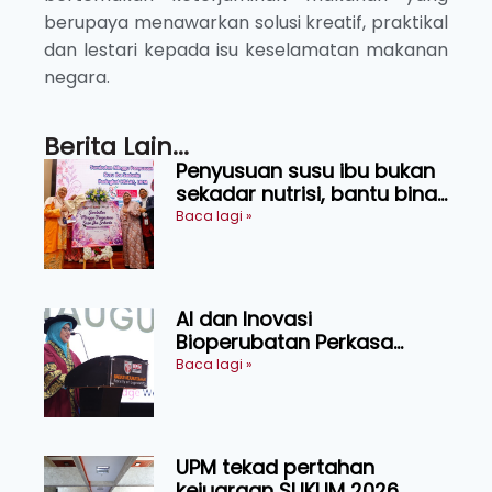
berupaya menawarkan solusi kreatif, praktikal
dan lestari kepada isu keselamatan makanan
negara.
Berita Lain...
Penyusuan susu ibu bukan
sekadar nutrisi, bantu bina
generasi lebih sihat
Baca lagi »
AI dan Inovasi
Bioperubatan Perkasa
Pengesanan Awal Penyakit,
Baca lagi »
Tingkat Kesejahteraan
Manusia
UPM tekad pertahan
kejuaraan SUKUM 2026,