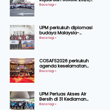
sasar 16 pingat emas
Baca lagi »
UPM perkukuh diplomasi
budaya Malaysia-
Indonesia melalui Narasi
Baca lagi »
Nusantara
COSAFS2026 perkukuh
agenda keselamatan
makanan, AgriHub pacu
Baca lagi »
transformasi pertanian
Sarawak
UPM Perluas Akses Air
Bersih di 31 Kediaman
Orang Asli Tasik Chini
Baca lagi »