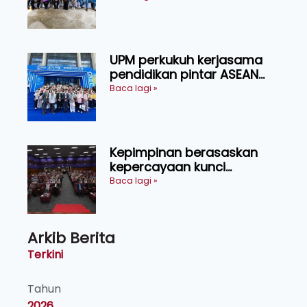
UPM perkukuh kerjasama
pendidikan pintar ASEAN
menerusi lawatan rasmi ke
Baca lagi »
China
Kepimpinan berasaskan
kepercayaan kunci
kecemerlangan institusi -
Baca lagi »
Naib Canselor UPM
Arkib Berita
Terkini
Tahun
2026