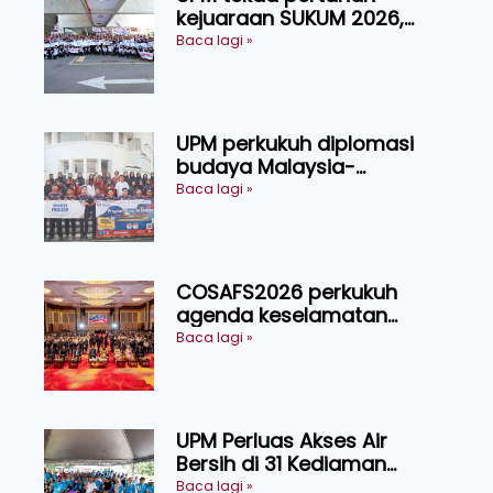
kejuaraan SUKUM 2026,
sasar 16 pingat emas
Baca lagi »
UPM perkukuh diplomasi
budaya Malaysia-
Indonesia melalui Narasi
Baca lagi »
Nusantara
COSAFS2026 perkukuh
agenda keselamatan
makanan, AgriHub pacu
Baca lagi »
transformasi pertanian
Sarawak
UPM Perluas Akses Air
Bersih di 31 Kediaman
Orang Asli Tasik Chini
Baca lagi »