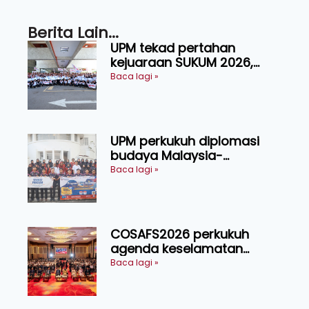
Berita Lain...
UPM tekad pertahan
kejuaraan SUKUM 2026,
sasar 16 pingat emas
Baca lagi »
UPM perkukuh diplomasi
budaya Malaysia-
Indonesia melalui Narasi
Baca lagi »
Nusantara
COSAFS2026 perkukuh
agenda keselamatan
makanan, AgriHub pacu
Baca lagi »
transformasi pertanian
Sarawak