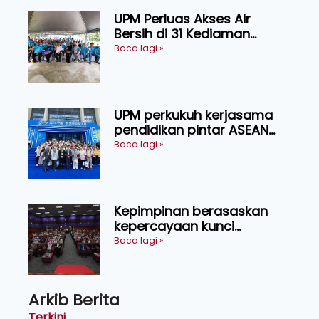
UPM Perluas Akses Air
Bersih di 31 Kediaman
Orang Asli Tasik Chini
Baca lagi »
UPM perkukuh kerjasama
pendidikan pintar ASEAN
menerusi lawatan rasmi ke
Baca lagi »
China
Kepimpinan berasaskan
kepercayaan kunci
kecemerlangan institusi -
Baca lagi »
Naib Canselor UPM
Arkib Berita
Terkini