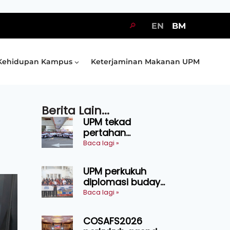
🔎
EN
BM
Kehidupan Kampus
Keterjaminan Makanan UPM
Berita Lain...
UPM tekad
pertahan
kejuaraan SUKUM
Baca lagi »
2026, sasar 16
pingat emas
UPM perkukuh
diplomasi budaya
Malaysia-
Baca lagi »
Indonesia melalui
Narasi Nusantara
COSAFS2026