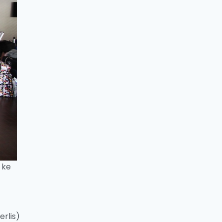
 ke
rlis)