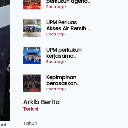
perkukuh agenda
keselamatan
Baca lagi »
makanan,
AgriHub pacu
UPM Perluas
transformasi
Akses Air Bersih di
pertanian
31 Kediaman
Baca lagi »
Sarawak
Orang Asli Tasik
Chini
UPM perkukuh
kerjasama
pendidikan pintar
Baca lagi »
ASEAN menerusi
lawatan rasmi ke
Kepimpinan
China
berasaskan
kepercayaan
Baca lagi »
kunci
Arkib Berita
kecemerlangan
institusi - Naib
Terkini
Canselor UPM
Tahun
mal