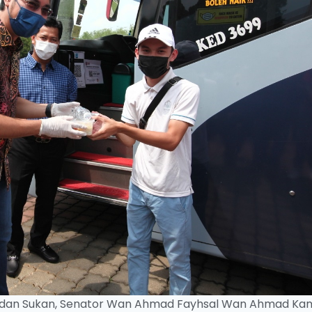
a dan Sukan, Senator Wan Ahmad Fayhsal Wan Ahmad Ka