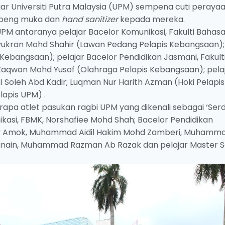
ar Universiti Putra Malaysia (UPM) sempena cuti peraya
topeng muka dan
hand sanitizer
kepada mereka.
UPM antaranya pelajar Bacelor Komunikasi, Fakulti Bahas
ukran Mohd Shahir (Lawan Pedang Pelapis Kebangsaan);
Kebangsaan); pelajar Bacelor Pendidikan Jasmani, Fakult
aqwan Mohd Yusof (Olahraga Pelapis Kebangsaan); pela
l Soleh Abd Kadir; Luqman Nur Harith Azman (Hoki Pelapis
lapis UPM) .
apa atlet pasukan ragbi UPM yang dikenali sebagai ‘Ser
ikasi, FBMK, Norshafiee Mohd Shah; Bacelor Pendidikan
rey Amok, Muhammad Aidil Hakim Mohd Zamberi, Muhamm
kanain, Muhammad Razman Ab Razak dan pelajar Master S