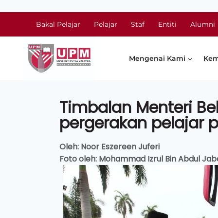
Bakal Pelajar
Pelajar
Staf
Entiti
Alumni
Mengenai Kami
Kem
Timbalan Menteri Bel
pergerakan pelajar 
Oleh: Noor Eszereen Juferi
Foto oleh: Mohammad Izrul Bin Abdul Jab