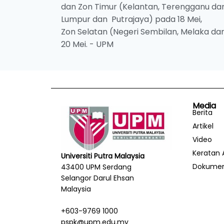
dan Zon Timur (Kelantan, Terengganu dan
Lumpur dan Putrajaya) pada 18 Mei,
Zon Selatan (Negeri Sembilan, Melaka dan
20 Mei. - UPM
Media
Berita
Artikel
Video
Keratan 
Universiti Putra Malaysia
Dokume
43400 UPM Serdang
Selangor Darul Ehsan
Malaysia
+603-9769 1000
pspk@upm.edu.my