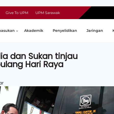
Give To UPM
UPM Sarawak
asukan
Akademik
Penyelidikan
Jaringan
ia dan Sukan tinjau
pulang Hari Raya
ar