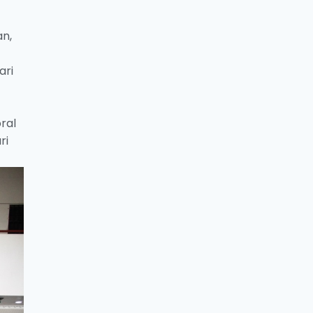
n,
ari
ral
ri