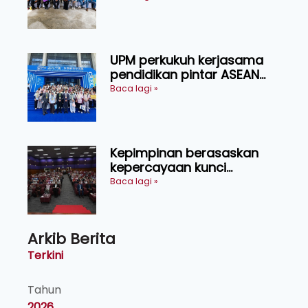
UPM perkukuh kerjasama
pendidikan pintar ASEAN
menerusi lawatan rasmi ke
Baca lagi »
China
Kepimpinan berasaskan
kepercayaan kunci
kecemerlangan institusi -
Baca lagi »
Naib Canselor UPM
Arkib Berita
Terkini
Tahun
2026