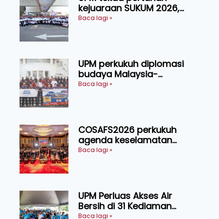
kejuaraan SUKUM 2026,
sasar 16 pingat emas
Baca lagi »
UPM perkukuh diplomasi
budaya Malaysia-
Indonesia melalui Narasi
Baca lagi »
Nusantara
COSAFS2026 perkukuh
agenda keselamatan
makanan, AgriHub pacu
Baca lagi »
transformasi pertanian
Sarawak
UPM Perluas Akses Air
Bersih di 31 Kediaman
Orang Asli Tasik Chini
Baca lagi »