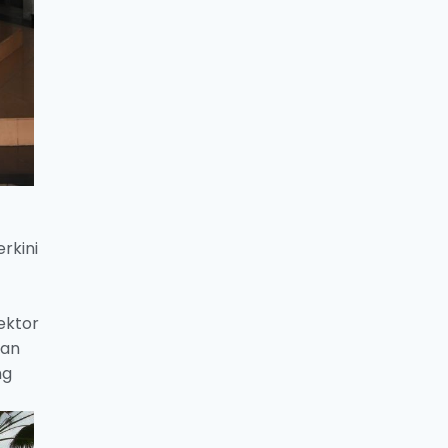
rkini
ektor
dan
ng