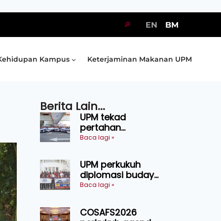
🔎
EN
BM
Kehidupan Kampus
Keterjaminan Makanan UPM
Berita Lain...
UPM tekad
pertahan
kejuaraan SUKUM
Baca lagi »
2026, sasar 16
pingat emas
UPM perkukuh
diplomasi budaya
Malaysia-
Baca lagi »
Indonesia melalui
Narasi Nusantara
COSAFS2026