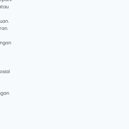
atau
uan.
ran.
engan
osial
ngan
t