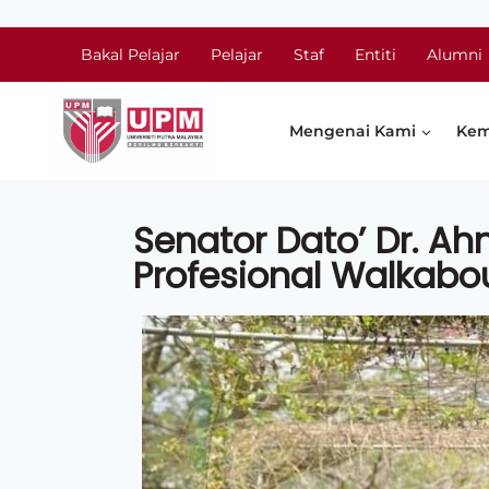
Bakal Pelajar
Pelajar
Staf
Entiti
Alumni
Mengenai Kami
Kem
Senator Dato’ Dr. A
Profesional Walkabo