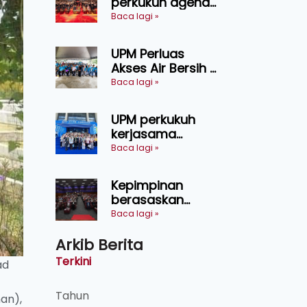
perkukuh agenda
keselamatan
Baca lagi »
makanan,
AgriHub pacu
UPM Perluas
transformasi
Akses Air Bersih di
pertanian
31 Kediaman
Baca lagi »
Sarawak
Orang Asli Tasik
Chini
UPM perkukuh
kerjasama
pendidikan pintar
Baca lagi »
ASEAN menerusi
lawatan rasmi ke
Kepimpinan
China
berasaskan
kepercayaan
Baca lagi »
kunci
Arkib Berita
kecemerlangan
institusi - Naib
Terkini
mad
Canselor UPM
Tahun
an),