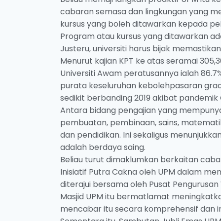
cabaran semasa dan lingkungan yang mel
kursus yang boleh ditawarkan kepada pel
Program atau kursus yang ditawarkan ad
Justeru, universiti harus bijak memasti
Menurut kajian KPT ke atas seramai 305,
Universiti Awam peratusannya ialah 86.7%,
purata keseluruhan kebolehpasaran grad
sedikit berbanding 2019 akibat pandemik
Antara bidang pengajian yang mempunyai 
pembuatan, pembinaan, sains, matematik,
dan pendidikan. Ini sekaligus menunjuk
adalah berdaya saing.
Beliau turut dimaklumkan berkaitan ca
Inisiatif Putra Cakna oleh UPM dalam me
diterajui bersama oleh Pusat Pengurus
Masjid UPM itu bermatlamat meningkatk
mencabar itu secara komprehensif dan ink