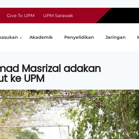
Give To UPM
UPM Sarawak
asukan
Akademik
Penyelidikan
Jaringan
hmad Masrizal adakan
ut ke UPM