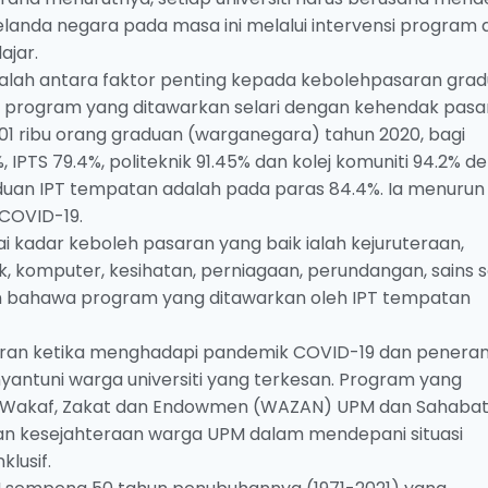
anda negara pada masa ini melalui intervensi program 
ajar.
alah antara faktor penting kepada kebolehpasaran grad
kan program yang ditawarkan selari dengan kehendak pasa
301 ribu orang graduan (warganegara) tahun 2020, bagi
 IPTS 79.4%, politeknik 91.45% dan kolej komuniti 94.2% d
uan IPT tempatan adalah pada paras 84.4%. Ia menurun
 COVID-19.
kadar keboleh pasaran yang baik ialah kejuruteraan,
 komputer, kesihatan, perniagaan, perundangan, sains s
kan bahawa program yang ditawarkan oleh IPT tempatan
baran ketika menghadapi pandemik COVID-19 dan penera
nyantuni warga universiti yang terkesan. Program yang
an Wakaf, Zakat dan Endowmen (WAZAN) UPM dan Sahaba
an kesejahteraan warga UPM dalam mendepani situasi
lusif.