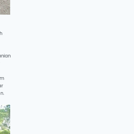
h
anian
r
am
ar
n.